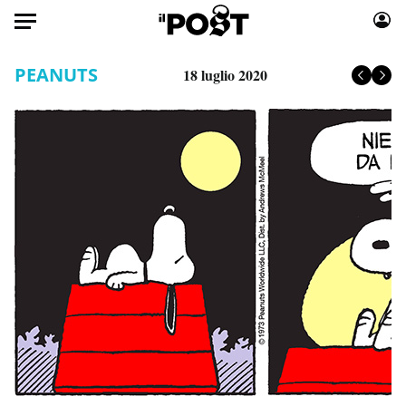
Auto
PEANUTS
18 luglio 2020
HOME
Italia
Moda
Mondo
Libri
Politica
Consumismi
Tecnologia
Storie/Idee
Internet
Ok Boomer!
Scienza
Media
Cultura
Europa
Economia
Altrecose
Sport
Mondiali calcio 2026