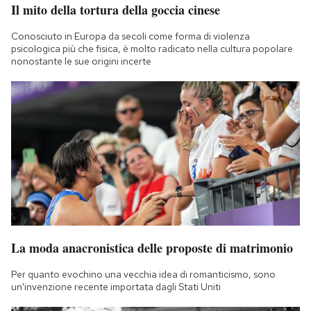
Il mito della tortura della goccia cinese
Notifiche mobile
Regala il Post
Conosciuto in Europa da secoli come forma di violenza
Hai bisogno di aiuto?
psicologica più che fisica, è molto radicato nella cultura popolare
nonostante le sue origini incerte
Esci
La moda anacronistica delle proposte di matrimonio
Per quanto evochino una vecchia idea di romanticismo, sono
un'invenzione recente importata dagli Stati Uniti