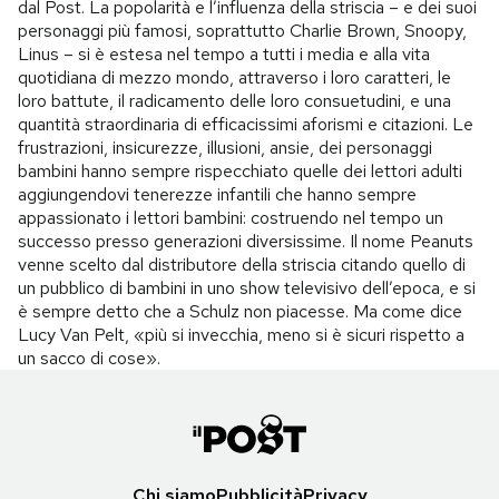
dal Post. La popolarità e l’influenza della striscia – e dei suoi
personaggi più famosi, soprattutto Charlie Brown, Snoopy,
Linus – si è estesa nel tempo a tutti i media e alla vita
quotidiana di mezzo mondo, attraverso i loro caratteri, le
loro battute, il radicamento delle loro consuetudini, e una
quantità straordinaria di efficacissimi aforismi e citazioni. Le
frustrazioni, insicurezze, illusioni, ansie, dei personaggi
bambini hanno sempre rispecchiato quelle dei lettori adulti
aggiungendovi tenerezze infantili che hanno sempre
appassionato i lettori bambini: costruendo nel tempo un
successo presso generazioni diversissime. Il nome Peanuts
venne scelto dal distributore della striscia citando quello di
un pubblico di bambini in uno show televisivo dell’epoca, e si
è sempre detto che a Schulz non piacesse. Ma come dice
Lucy Van Pelt, «più si invecchia, meno si è sicuri rispetto a
un sacco di cose».
Chi siamo
Pubblicità
Privacy