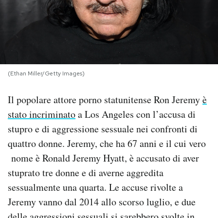
PODCAST
NEWSLETTER
(Ethan Miller/Getty Images)
I MIEI PREFERITI
Il popolare attore porno statunitense Ron Jeremy
è
stato incriminato
a Los Angeles con l’accusa di
SHOP
stupro e di aggressione sessuale nei confronti di
quattro donne. Jeremy, che ha 67 anni e il cui vero
CALENDARIO
nome è Ronald Jeremy Hyatt, è accusato di aver
stuprato tre donne e di averne aggredita
AREA PERSONALE
sessualmente una quarta. Le accuse rivolte a
Jeremy vanno dal 2014 allo scorso luglio, e due
Area Personale
Newsletter
delle aggressioni sessuali si sarebbero svolte in