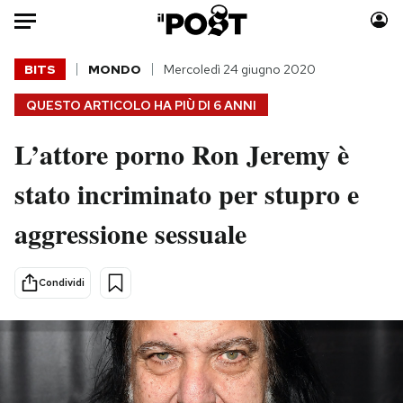
Auto
BITS
MONDO
Mercoledì 24 giugno 2020
QUESTO ARTICOLO HA PIÙ DI
6 ANNI
HOME
L’attore porno Ron Jeremy è
Italia
Moda
Mondo
Libri
stato incriminato per stupro e
Politica
Consumismi
aggressione sessuale
Tecnologia
Storie/Idee
Internet
Ok Boomer!
Scienza
Media
Condividi
Cultura
Europa
Economia
Altrecose
Sport
Mondiali calcio 2026