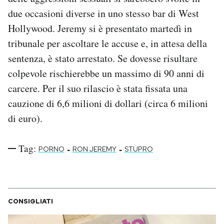
Notifiche mobile
due occasioni diverse in uno stesso bar di West
Regala il Post
Hollywood. Jeremy si è presentato martedì in
Hai bisogno di aiuto?
tribunale per ascoltare le accuse e, in attesa della
Esci
sentenza, è stato arrestato. Se dovesse risultare
colpevole rischierebbe un massimo di 90 anni di
carcere. Per il suo rilascio è stata fissata una
cauzione di 6,6 milioni di dollari (circa 6 milioni
di euro).
Tag:
-
-
PORNO
RON JEREMY
STUPRO
CONSIGLIATI