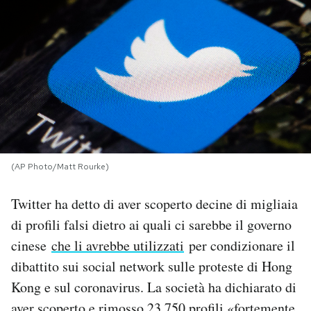
PODCAST
NEWSLETTER
I MIEI PREFERITI
SHOP
(AP Photo/Matt Rourke)
Twitter ha detto di aver scoperto decine di migliaia
CALENDARIO
di profili falsi dietro ai quali ci sarebbe il governo
cinese
che li avrebbe utilizzati
per condizionare il
AREA PERSONALE
dibattito sui social network sulle proteste di Hong
Kong e sul coronavirus. La società ha dichiarato di
Area Personale
Newsletter
aver scoperto e rimosso 23.750 profili «fortemente