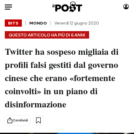
Auto
BITS
MONDO
Venerdì 12 giugno 2020
QUESTO ARTICOLO HA PIÙ DI
6 ANNI
HOME
Twitter ha sospeso migliaia di
Italia
Moda
Mondo
Libri
profili falsi gestiti dal governo
Politica
Consumismi
cinese che erano «fortemente
Tecnologia
Storie/Idee
Internet
Ok Boomer!
coinvolti» in un piano di
Scienza
Media
disinformazione
Cultura
Europa
Economia
Altrecose
Sport
Mondiali calcio 2026
Condividi