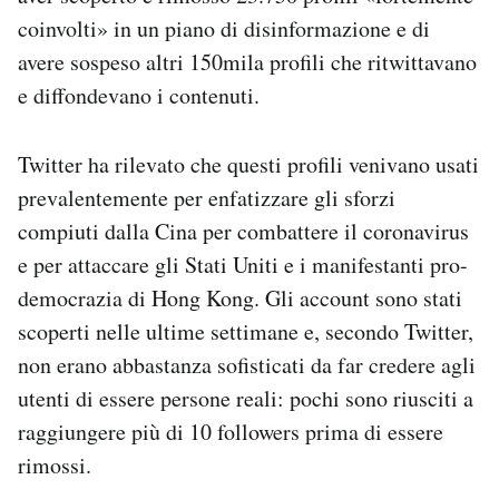
Notifiche mobile
coinvolti» in un piano di disinformazione e di
Regala il Post
avere sospeso altri 150mila profili che ritwittavano
Hai bisogno di aiuto?
e diffondevano i contenuti.
Esci
Twitter ha rilevato che questi profili venivano usati
prevalentemente per enfatizzare gli sforzi
compiuti dalla Cina per combattere il coronavirus
e per attaccare gli Stati Uniti e i manifestanti pro-
democrazia di Hong Kong. Gli account sono stati
scoperti nelle ultime settimane e, secondo Twitter,
non erano abbastanza sofisticati da far credere agli
utenti di essere persone reali: pochi sono riusciti a
raggiungere più di 10 followers prima di essere
rimossi.