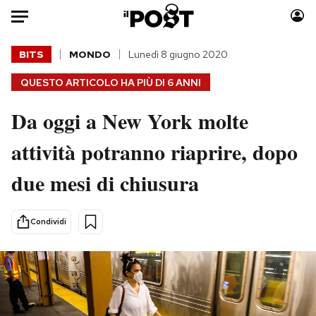
Auto
BITS
MONDO
Lunedì 8 giugno 2020
QUESTO ARTICOLO HA PIÙ DI
6 ANNI
HOME
Da oggi a New York molte
Italia
Moda
Mondo
Libri
attività potranno riaprire, dopo
Politica
Consumismi
due mesi di chiusura
Tecnologia
Storie/Idee
Internet
Ok Boomer!
Scienza
Media
Condividi
Cultura
Europa
Economia
Altrecose
Sport
Mondiali calcio 2026