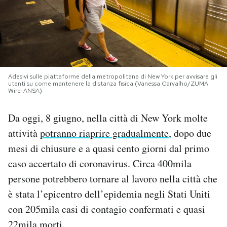
PODCAST
NEWSLETTER
Adesivi sulle piattaforme della metropolitana di New York per avvisare gli
utenti su come mantenere la distanza fisica (Vanessa Carvalho/ZUMA
I MIEI PREFERITI
Wire-ANSA)
Da oggi, 8 giugno, nella città di New York molte
SHOP
attività
potranno riaprire gradualmente
, dopo due
mesi di chiusure e a quasi cento giorni dal primo
CALENDARIO
caso accertato di coronavirus. Circa 400mila
persone potrebbero tornare al lavoro nella città che
AREA PERSONALE
è stata l’epicentro dell’epidemia negli Stati Uniti
con 205mila casi di contagio confermati e quasi
Area Personale
Newsletter
22mila morti.