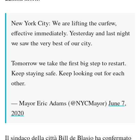
Notifiche mobile
Regala il Post
Hai bisogno di aiuto?
New York City: We are lifting the curfew,
Esci
effective immediately. Yesterday and last night
we saw the very best of our city.
Tomorrow we take the first big step to restart.
Keep staying safe. Keep looking out for each
other.
— Mayor Eric Adams (@NYCMayor)
June 7,
2020
Il sindaco della città Bill de Blasio ha confermato