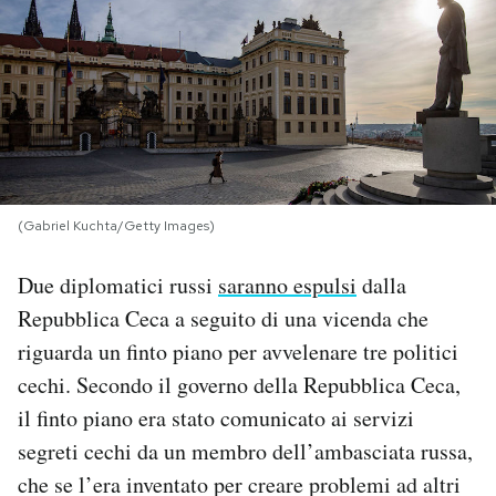
PODCAST
NEWSLETTER
I MIEI PREFERITI
(Gabriel Kuchta/Getty Images)
SHOP
Due diplomatici russi
saranno espulsi
dalla
Repubblica Ceca a seguito di una vicenda che
CALENDARIO
riguarda un finto piano per avvelenare tre politici
cechi. Secondo il governo della Repubblica Ceca,
AREA PERSONALE
il finto piano era stato comunicato ai servizi
segreti cechi da un membro dell’ambasciata russa,
Area Personale
che se l’era inventato per creare problemi ad altri
Newsletter