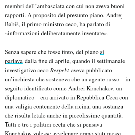
membri dell’ambasciata con cui non aveva buoni
Notifiche mobile
Regala il Post
rapporti. A proposito del presunto piano, Andrej
Hai bisogno di aiuto?
Babiš, il primo ministro ceco, ha parlato di
Esci
«informazioni deliberatamente inventate».
Senza sapere che fosse finto, del piano
si
parlava
dalla fine di aprile, quando il settimanale
investigativo ceco
Respekt
aveva pubblicato
un’inchiesta che sosteneva che un agente russo – in
seguito identificato come Andrei Konchakov, un
diplomatico – era arrivato in Repubblica Ceca con
una valigia contenente della ricina, una sostanza
che risulta letale anche in piccolissime quantità.
Tutti e tre i politici cechi che si pensava
Konchakov volesse avvelenare erano stati messi