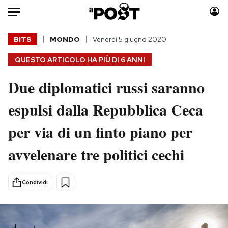
Auto
BITS
MONDO
Venerdì 5 giugno 2020
QUESTO ARTICOLO HA PIÙ DI
6 ANNI
HOME
Due diplomatici russi saranno
Italia
Moda
Mondo
Libri
espulsi dalla Repubblica Ceca
Politica
Consumismi
per via di un finto piano per
Tecnologia
Storie/Idee
Internet
Ok Boomer!
avvelenare tre politici cechi
Scienza
Media
Cultura
Europa
Condividi
Economia
Altrecose
Sport
Mondiali calcio 2026