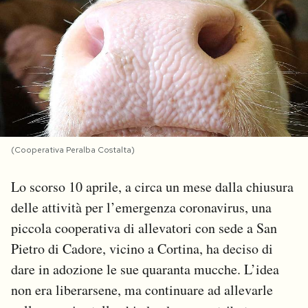
PODCAST
NEWSLETTER
I MIEI PREFERITI
(Cooperativa Peralba Costalta)
SHOP
Lo scorso 10 aprile, a circa un mese dalla chiusura
delle attività per l’emergenza coronavirus, una
CALENDARIO
piccola cooperativa di allevatori con sede a San
Pietro di Cadore, vicino a Cortina, ha deciso di
AREA PERSONALE
dare in adozione le sue quaranta mucche. L’idea
Area Personale
non era liberarsene, ma continuare ad allevarle
Newsletter