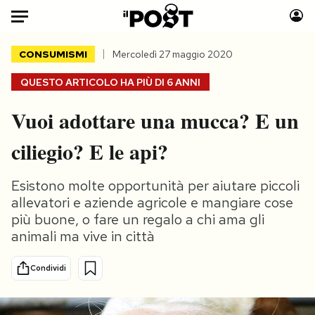
Auto
CONSUMISMI
Mercoledì 27 maggio 2020
QUESTO ARTICOLO HA PIÙ DI
6 ANNI
HOME
Vuoi adottare una mucca? E un
Italia
Moda
Mondo
Libri
ciliegio? E le api?
Politica
Consumismi
Tecnologia
Storie/Idee
Esistono molte opportunità per aiutare piccoli
Internet
Ok Boomer!
allevatori e aziende agricole e mangiare cose
più buone, o fare un regalo a chi ama gli
Scienza
Media
animali ma vive in città
Cultura
Europa
Economia
Altrecose
Condividi
Sport
Mondiali calcio 2026