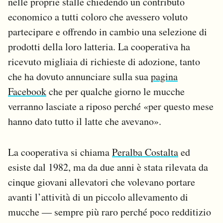
nelle proprie stalle chiedendo un contributo
Notifiche mobile
economico a tutti coloro che avessero voluto
Regala il Post
partecipare e offrendo in cambio una selezione di
Hai bisogno di aiuto?
prodotti della loro latteria. La cooperativa ha
Esci
ricevuto migliaia di richieste di adozione, tanto
che ha dovuto annunciare sulla sua
pagina
Facebook
che per qualche giorno le mucche
verranno lasciate a riposo perché «per questo mese
hanno dato tutto il latte che avevano».
La cooperativa si chiama
Peralba Costalta
ed
esiste dal 1982, ma da due anni è stata rilevata da
cinque giovani allevatori che volevano portare
avanti l’attività di un piccolo allevamento di
mucche ― sempre più raro perché poco redditizio