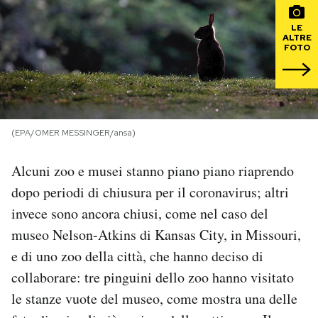
LE
PODCAST
ALTRE
FOTO
NEWSLETTER
I MIEI PREFERITI
(EPA/OMER MESSINGER/ansa)
Alcuni zoo e musei stanno piano piano riaprendo
SHOP
dopo periodi di chiusura per il coronavirus; altri
invece sono ancora chiusi, come nel caso del
CALENDARIO
museo Nelson-Atkins di Kansas City, in Missouri,
e di uno zoo della città, che hanno deciso di
AREA PERSONALE
collaborare: tre pinguini dello zoo hanno visitato
Area Personale
le stanze vuote del museo, come mostra una delle
Newsletter