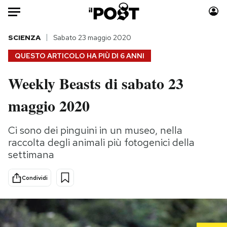
Auto
SCIENZA
Sabato 23 maggio 2020
QUESTO ARTICOLO HA PIÙ DI
6 ANNI
HOME
Weekly Beasts di sabato 23
Italia
Moda
maggio 2020
Mondo
Libri
Politica
Consumismi
Ci sono dei pinguini in un museo, nella
Tecnologia
Storie/Idee
raccolta degli animali più fotogenici della
Internet
Ok Boomer!
settimana
Scienza
Media
Cultura
Europa
Condividi
Economia
Altrecose
Sport
Mondiali calcio 2026