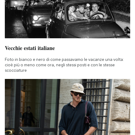
Vecchie estati italiane
Foto in bianco e nero di come passavamo le vacanze una volta:
cioè più o meno come ora, negli stessi posti e con le stesse
scocciature