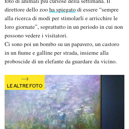
foto di animali più curiose della settimana. Il
Notifiche mobile
direttore dello zoo
ha spiegato
di essere “sempre
Regala il Post
alla ricerca di modi per stimolarli e arricchire le
Hai bisogno di aiuto?
loro giornate”, soprattutto in un periodo in cui non
Esci
possono vedere i visitatori.
Ci sono poi un bombo su un papavero, un castoro
in un fiume e galline per strada, insieme alla
proboscide di un elefante da guardare da vicino.