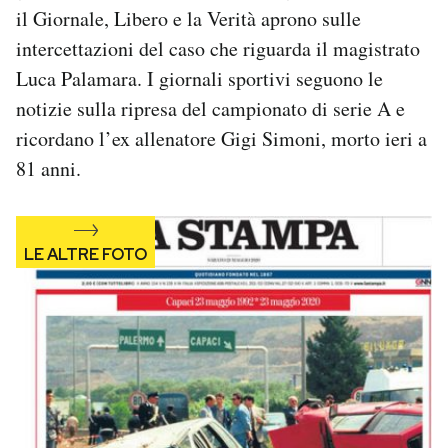
il Giornale, Libero e la Verità aprono sulle
Notifiche mobile
Regala il Post
intercettazioni del caso che riguarda il magistrato
Hai bisogno di aiuto?
Luca Palamara. I giornali sportivi seguono le
Esci
notizie sulla ripresa del campionato di serie A e
ricordano l’ex allenatore Gigi Simoni, morto ieri a
81 anni.