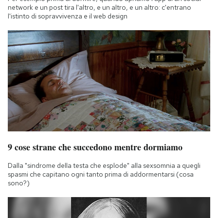
network e un post tira l'altro, e un altro, e un altro: c'entrano
l'istinto di sopravvivenza e il web design
9 cose strane che succedono mentre dormiamo
Dalla "sindrome della testa che esplode" alla sexsomnia a quegli
spasmi che capitano ogni tanto prima di addormentarsi (cosa
sono?)