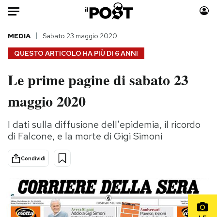
Auto
MEDIA
Sabato 23 maggio 2020
QUESTO ARTICOLO HA PIÙ DI
6 ANNI
HOME
Le prime pagine di sabato 23
Italia
Moda
maggio 2020
Mondo
Libri
Politica
Consumismi
I dati sulla diffusione dell'epidemia, il ricordo
Tecnologia
Storie/Idee
di Falcone, e la morte di Gigi Simoni
Internet
Ok Boomer!
Scienza
Media
Condividi
Cultura
Europa
Economia
Altrecose
Sport
Mondiali calcio 2026