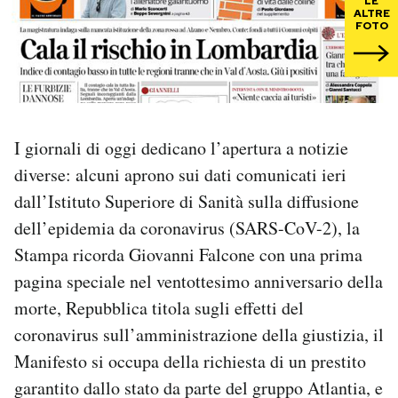
LE
ALTRE
FOTO
PODCAST
NEWSLETTER
I giornali di oggi dedicano l’apertura a notizie
I MIEI PREFERITI
diverse: alcuni aprono sui dati comunicati ieri
dall’Istituto Superiore di Sanità sulla diffusione
SHOP
dell’epidemia da coronavirus (SARS-CoV-2), la
Stampa ricorda Giovanni Falcone con una prima
CALENDARIO
pagina speciale nel ventottesimo anniversario della
morte, Repubblica titola sugli effetti del
AREA PERSONALE
coronavirus sull’amministrazione della giustizia, il
Manifesto si occupa della richiesta di un prestito
Area Personale
garantito dallo stato da parte del gruppo Atlantia, e
Newsletter