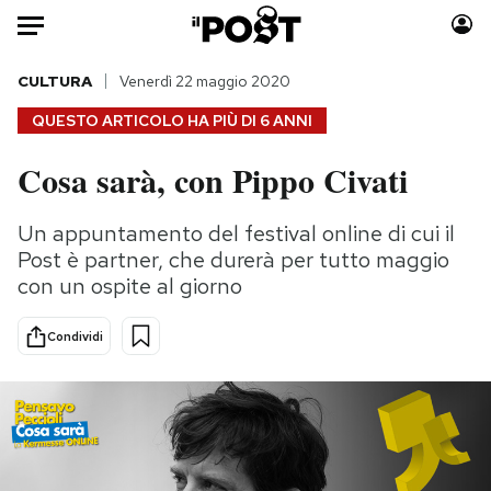
Auto
CULTURA
Venerdì 22 maggio 2020
QUESTO ARTICOLO HA PIÙ DI
6 ANNI
HOME
Cosa sarà, con Pippo Civati
Italia
Moda
Mondo
Libri
Un appuntamento del festival online di cui il
Politica
Consumismi
Post è partner, che durerà per tutto maggio
Tecnologia
Storie/Idee
con un ospite al giorno
Internet
Ok Boomer!
Condividi
Scienza
Media
Cultura
Europa
Economia
Altrecose
Sport
Mondiali calcio 2026