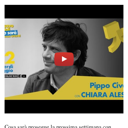
Notifiche mobile
Regala il Post
Hai bisogno di aiuto?
Esci
Cosa sarà prosegue la prossima settimana con