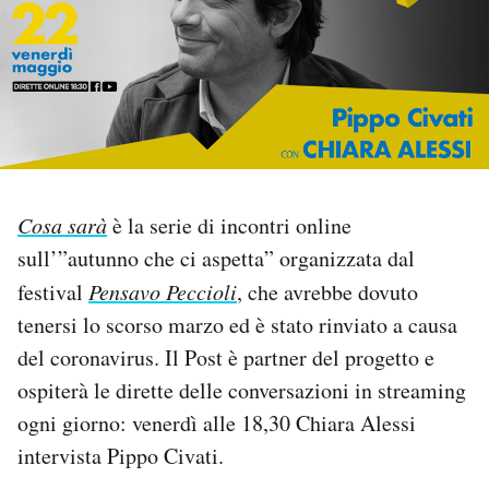
PODCAST
NEWSLETTER
I MIEI PREFERITI
Cosa sarà
è la serie di incontri online
sull’”autunno che ci aspetta” organizzata dal
SHOP
festival
Pensavo Peccioli
, che avrebbe dovuto
tenersi lo scorso marzo ed è stato rinviato a causa
CALENDARIO
del coronavirus. Il Post è partner del progetto e
ospiterà le dirette delle conversazioni in streaming
AREA PERSONALE
ogni giorno: venerdì alle 18,30 Chiara Alessi
Area Personale
intervista Pippo Civati.
Newsletter