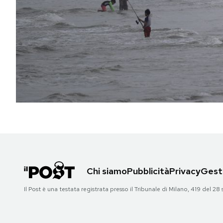
PODCAST
NEWSLETTER
I MIEI PREFERITI
SHOP
CALENDARIO
Chi siamo
Pubblicità
Privacy
Gesti
AREA PERSONALE
Il Post è una testata registrata presso il Tribunale di Milano, 419 del
Area Personale
Newsletter