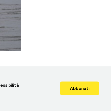
essibilità
Abbonati