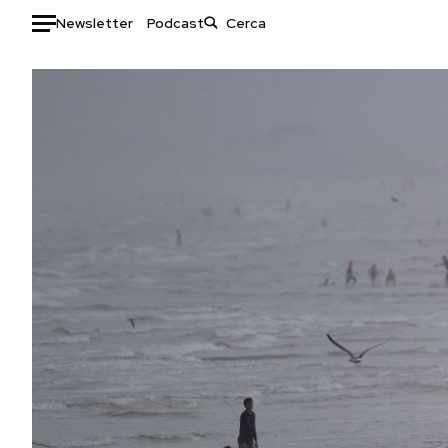
Newsletter
Podcast
Auto
HOME
Italia
Moda
Mondo
Libri
Politica
Consumismi
Tecnologia
Storie/Idee
Internet
Ok Boomer!
Scienza
Media
Cultura
Europa
Economia
Altrecose
Sport
Mondiali calcio 2026