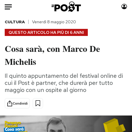
Auto
CULTURA
Venerdì 8 maggio 2020
QUESTO ARTICOLO HA PIÙ DI
6 ANNI
HOME
Cosa sarà, con Marco De
Italia
Moda
Michelis
Mondo
Libri
Politica
Consumismi
Il quinto appuntamento del festival online di
Tecnologia
Storie/Idee
cui il Post è partner, che durerà per tutto
Internet
Ok Boomer!
maggio con un ospite al giorno
Scienza
Media
Cultura
Europa
Condividi
Economia
Altrecose
Sport
Mondiali calcio 2026