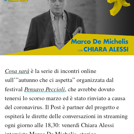
PODCAST
NEWSLETTER
I MIEI PREFERITI
Cosa sarà
è la serie di incontri online
SHOP
sull’”autunno che ci aspetta” organizzata dal
festival
Pensavo Peccioli
, che avrebbe dovuto
CALENDARIO
tenersi lo scorso marzo ed è stato rinviato a causa
del coronavirus. Il Post è partner del progetto e
AREA PERSONALE
ospiterà le dirette delle conversazioni in streaming
Area Personale
ogni giorno alle 18,30: venerdì Chiara Alessi
Newsletter
intervista Marco De Michelis, storico