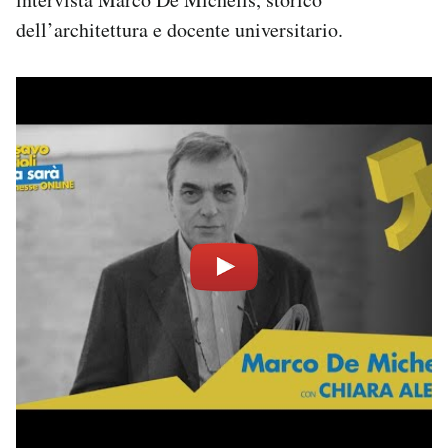
Notifiche mobile
dell’architettura e docente universitario.
Regala il Post
Hai bisogno di aiuto?
Esci