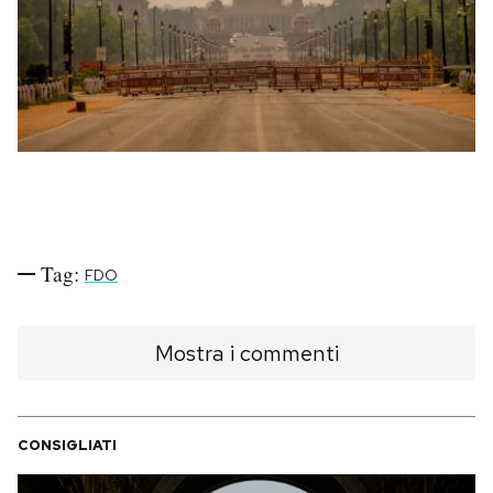
PODCAST
NEWSLETTER
I MIEI PREFERITI
SHOP
Tag:
FDO
CALENDARIO
Mostra i commenti
AREA PERSONALE
CONSIGLIATI
Area Personale
Newsletter