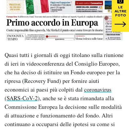
LE
ALTRE
PODCAST
FOTO
NEWSLETTER
I MIEI PREFERITI
Quasi tutti i giornali di oggi titolano sulla riunione
di ieri in videoconferenza del Consiglio Europeo,
SHOP
che ha deciso di istituire un Fondo europeo per la
ripresa (Recovery Fund) per fornire aiuti
CALENDARIO
economici ai paesi più colpiti dal
coronavirus
(SARS-CoV-2)
, anche se è stata rimandata alla
Commissione Europea la decisione sulle modalità
AREA PERSONALE
di attuazione e funzionamento del fondo. Altri
Area Personale
continuano a occuparsi delle ipotesi su come si
Newsletter