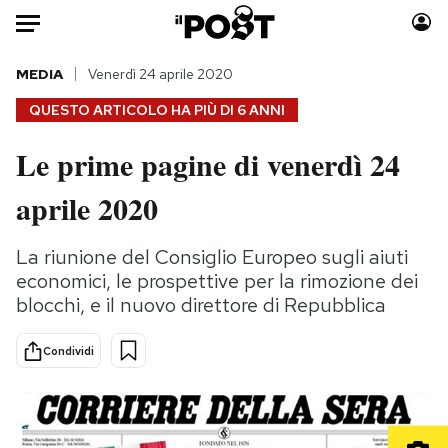
Auto
MEDIA
Venerdì 24 aprile 2020
QUESTO ARTICOLO HA PIÙ DI
6 ANNI
HOME
Le prime pagine di venerdì 24
Italia
Moda
aprile 2020
Mondo
Libri
Politica
Consumismi
La riunione del Consiglio Europeo sugli aiuti
Tecnologia
Storie/Idee
economici, le prospettive per la rimozione dei
Internet
Ok Boomer!
blocchi, e il nuovo direttore di Repubblica
Scienza
Media
Cultura
Europa
Condividi
Economia
Altrecose
Sport
Mondiali calcio 2026