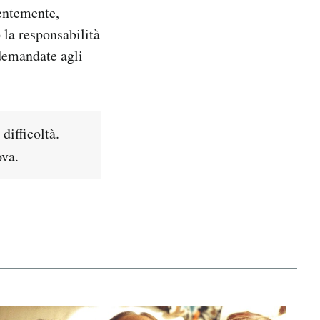
centemente,
 la responsabilità
 demandate agli
difficoltà.
ova.