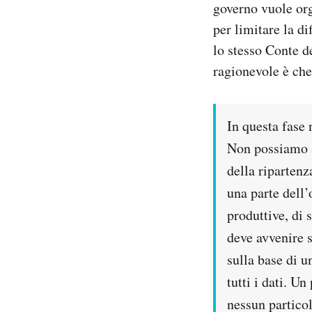
governo vuole org
Notifiche mobile
per limitare la d
Regala il Post
lo stesso Conte d
Hai bisogno di aiuto?
Esci
ragionevole è che
In questa fase
Non possiamo a
della riparten
una parte dell’
produttive, di 
deve avvenire s
sulla base di u
tutti i dati. U
nessun particol