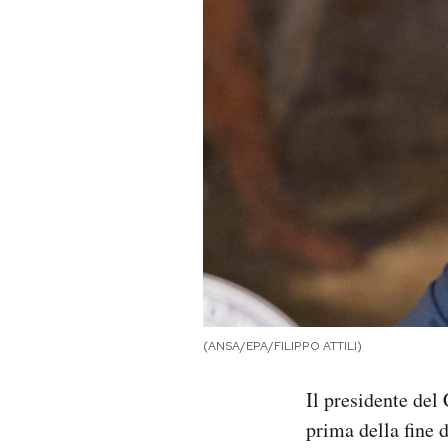
PODCAST
NEWSLETTER
I MIEI PREFERITI
SHOP
CALENDARIO
(ANSA/EPA/FILIPPO ATTILI)
AREA PERSONALE
Il presidente de
Area Personale
prima della fine 
Newsletter