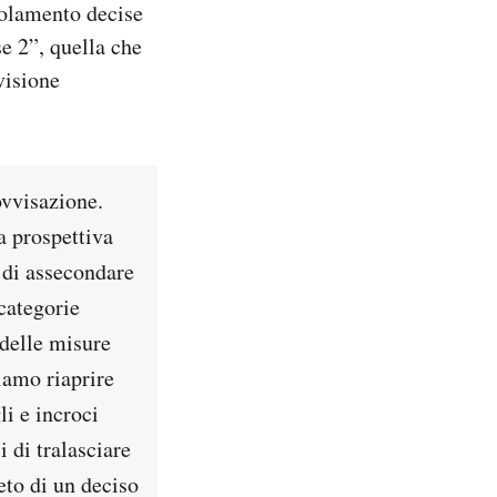
solamento decise
se 2”, quella che
visione
ovvisazione.
a prospettiva
 di assecondare
 categorie
 delle misure
iamo riaprire
li e incroci
 di tralasciare
eto di un deciso