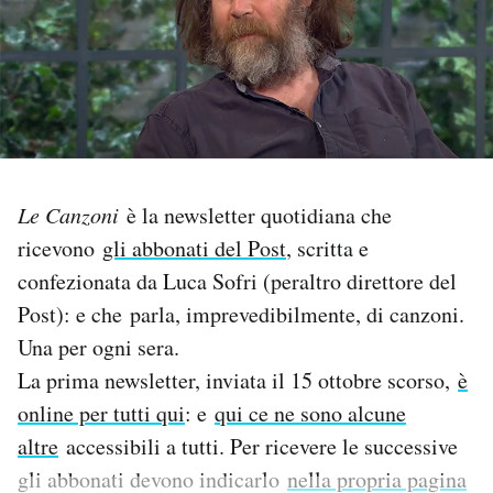
PODCAST
NEWSLETTER
I MIEI PREFERITI
Le Canzoni
è la newsletter quotidiana che
ricevono
gli abbonati del Post
, scritta e
SHOP
confezionata da Luca Sofri (peraltro direttore del
Post): e che parla, imprevedibilmente, di canzoni.
CALENDARIO
Una per ogni sera.
La prima newsletter, inviata il 15 ottobre scorso,
è
AREA PERSONALE
online per tutti qui
: e
qui ce ne sono alcune
altre
accessibili a tutti. Per ricevere le successive
Area Personale
gli abbonati devono indicarlo
nella propria pagina
Newsletter