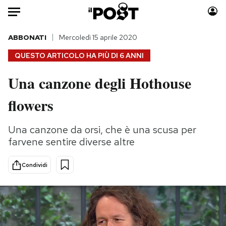
Auto
ABBONATI
Mercoledì 15 aprile 2020
QUESTO ARTICOLO HA PIÙ DI
6 ANNI
HOME
Una canzone degli Hothouse
Italia
Moda
flowers
Mondo
Libri
Politica
Consumismi
Una canzone da orsi, che è una scusa per
Tecnologia
Storie/Idee
farvene sentire diverse altre
Internet
Ok Boomer!
Scienza
Media
Condividi
Cultura
Europa
Economia
Altrecose
Sport
Mondiali calcio 2026