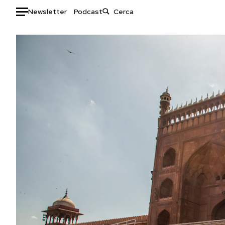
Newsletter
Podcast
Auto
HOME
Italia
Moda
Mondo
Libri
Politica
Consumismi
Tecnologia
Storie/Idee
Internet
Ok Boomer!
Scienza
Media
Cultura
Europa
Economia
Altrecose
Sport
Mondiali calcio 2026