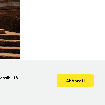
essibilità
Abbonati