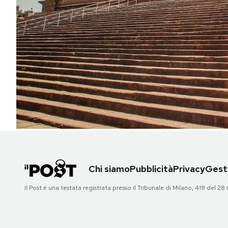
PODCAST
NEWSLETTER
I MIEI PREFERITI
SHOP
CALENDARIO
Chi siamo
Pubblicità
Privacy
Gesti
AREA PERSONALE
Il Post è una testata registrata presso il Tribunale di Milano, 419 del
Area Personale
Newsletter