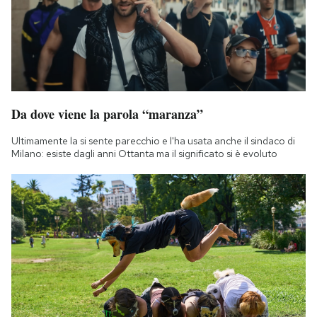
Notifiche mobile
Regala il Post
Hai bisogno di aiuto?
Esci
Da dove viene la parola “maranza”
Ultimamente la si sente parecchio e l'ha usata anche il sindaco di
Milano: esiste dagli anni Ottanta ma il significato si è evoluto