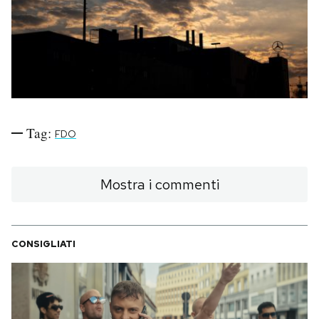
PODCAST
NEWSLETTER
I MIEI PREFERITI
Tag:
FDO
SHOP
Mostra i commenti
CALENDARIO
CONSIGLIATI
AREA PERSONALE
Area Personale
Newsletter