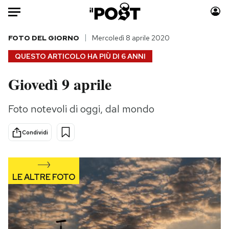
Auto
FOTO DEL GIORNO
Mercoledì 8 aprile 2020
QUESTO ARTICOLO HA PIÙ DI
6 ANNI
HOME
Giovedì 9 aprile
Italia
Moda
Mondo
Libri
Foto notevoli di oggi, dal mondo
Politica
Consumismi
Tecnologia
Storie/Idee
Condividi
Internet
Ok Boomer!
Scienza
Media
Cultura
Europa
Economia
Altrecose
Sport
Mondiali calcio 2026