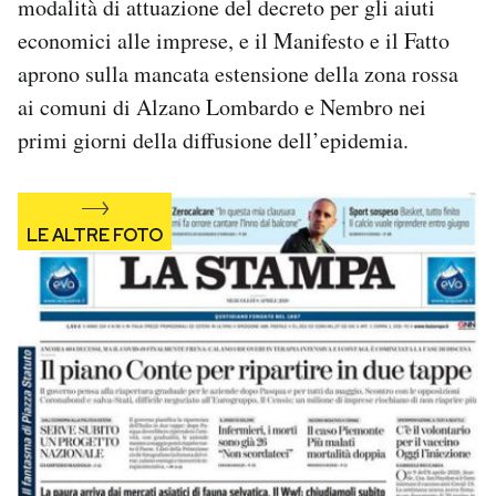
modalità di attuazione del decreto per gli aiuti
Notifiche mobile
economici alle imprese, e il Manifesto e il Fatto
Regala il Post
aprono sulla mancata estensione della zona rossa
Hai bisogno di aiuto?
ai comuni di Alzano Lombardo e Nembro nei
Esci
primi giorni della diffusione dell’epidemia.