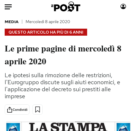
Auto
MEDIA
Mercoledì 8 aprile 2020
QUESTO ARTICOLO HA PIÙ DI
6 ANNI
HOME
Le prime pagine di mercoledì 8
Italia
Moda
aprile 2020
Mondo
Libri
Politica
Consumismi
Le ipotesi sulla rimozione delle restrizioni,
Tecnologia
Storie/Idee
l'Eurogruppo discute sugli aiuti economici, e
Internet
Ok Boomer!
l'applicazione del decreto sui prestiti alle
Scienza
Media
imprese
Cultura
Europa
Economia
Altrecose
Condividi
Sport
Mondiali calcio 2026