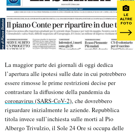
PODCAST
LE
ALTRE
FOTO
NEWSLETTER
I MIEI PREFERITI
La maggior parte dei giornali di oggi dedica
SHOP
l’apertura alle ipotesi sulle date in cui potrebbero
essere rimosse le prime restrizioni decise per
contrastare la diffusione della pandemia da
CALENDARIO
coronavirus (SARS-CoV-2)
, che dovrebbero
riguardare inizialmente le aziende. Repubblica
AREA PERSONALE
titola invece sull’inchiesta sulle morti al Pio
Area Personale
Albergo Trivulzio, il Sole 24 Ore si occupa delle
Newsletter