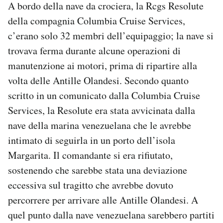
A bordo della nave da crociera, la Rcgs Resolute
Notifiche mobile
della compagnia Columbia Cruise Services,
Regala il Post
c’erano solo 32 membri dell’equipaggio; la nave si
Hai bisogno di aiuto?
Esci
trovava ferma durante alcune operazioni di
manutenzione ai motori, prima di ripartire alla
volta delle Antille Olandesi. Secondo quanto
scritto in un comunicato dalla Columbia Cruise
Services, la Resolute era stata avvicinata dalla
nave della marina venezuelana che le avrebbe
intimato di seguirla in un porto dell’isola
Margarita. Il comandante si era rifiutato,
sostenendo che sarebbe stata una deviazione
eccessiva sul tragitto che avrebbe dovuto
percorrere per arrivare alle Antille Olandesi. A
quel punto dalla nave venezuelana sarebbero partiti