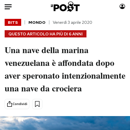
Auto
BITS
MONDO
Venerdì 3 aprile 2020
QUESTO ARTICOLO HA PIÙ DI
6 ANNI
HOME
Una nave della marina
Italia
Moda
Mondo
Libri
venezuelana è affondata dopo
Politica
Consumismi
aver speronato intenzionalmente
Tecnologia
Storie/Idee
Internet
Ok Boomer!
una nave da crociera
Scienza
Media
Cultura
Europa
Condividi
Economia
Altrecose
Sport
Mondiali calcio 2026