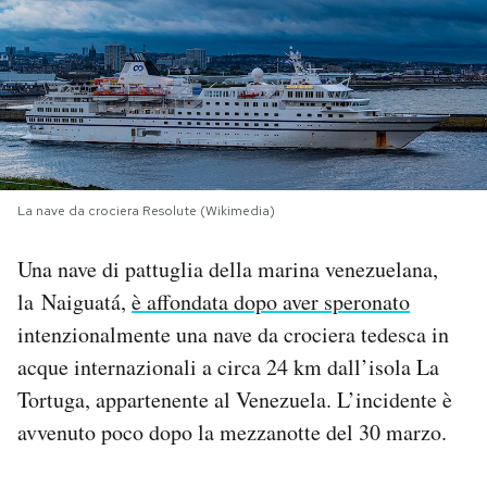
PODCAST
NEWSLETTER
I MIEI PREFERITI
La nave da crociera Resolute (Wikimedia)
SHOP
Una nave di pattuglia della marina venezuelana,
la Naiguatá,
è affondata dopo aver speronato
CALENDARIO
intenzionalmente una nave da crociera tedesca in
acque internazionali a circa 24 km dall’isola La
Tortuga, appartenente al Venezuela. L’incidente è
AREA PERSONALE
avvenuto poco dopo la mezzanotte del 30 marzo.
Area Personale
Newsletter