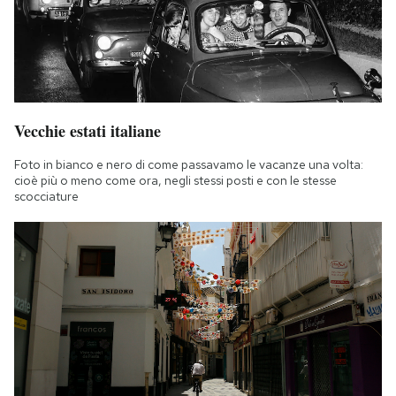
Vecchie estati italiane
Foto in bianco e nero di come passavamo le vacanze una volta:
cioè più o meno come ora, negli stessi posti e con le stesse
scocciature