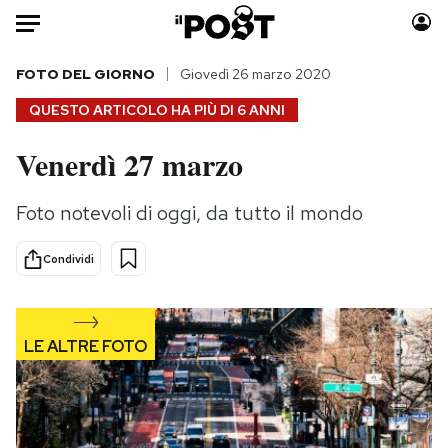
Auto
FOTO DEL GIORNO
Giovedì 26 marzo 2020
QUESTO ARTICOLO HA PIÙ DI
6 ANNI
HOME
Venerdì 27 marzo
Italia
Moda
Mondo
Libri
Foto notevoli di oggi, da tutto il mondo
Politica
Consumismi
Tecnologia
Storie/Idee
Condividi
Internet
Ok Boomer!
Scienza
Media
Cultura
Europa
Economia
Altrecose
Sport
Mondiali calcio 2026