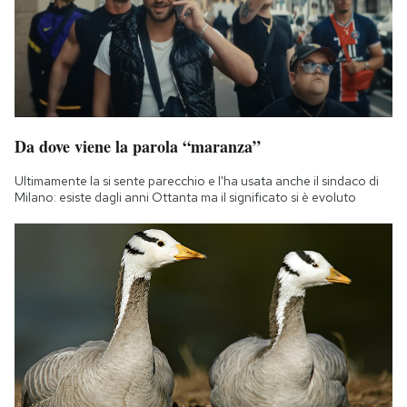
Notifiche mobile
Regala il Post
Hai bisogno di aiuto?
Esci
Da dove viene la parola “maranza”
Ultimamente la si sente parecchio e l'ha usata anche il sindaco di
Milano: esiste dagli anni Ottanta ma il significato si è evoluto