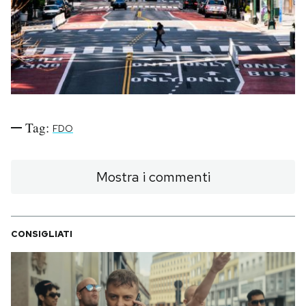
PODCAST
NEWSLETTER
I MIEI PREFERITI
Tag:
FDO
SHOP
Mostra i commenti
CALENDARIO
CONSIGLIATI
AREA PERSONALE
Area Personale
Newsletter