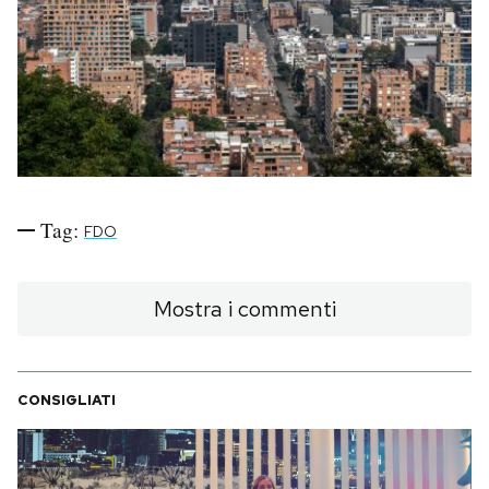
PODCAST
NEWSLETTER
I MIEI PREFERITI
Tag:
FDO
SHOP
Mostra i commenti
CALENDARIO
CONSIGLIATI
AREA PERSONALE
Area Personale
Newsletter