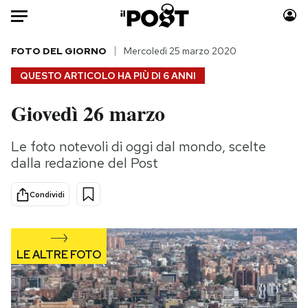
Auto
FOTO DEL GIORNO
Mercoledì 25 marzo 2020
QUESTO ARTICOLO HA PIÙ DI
6 ANNI
HOME
Giovedì 26 marzo
Italia
Moda
Mondo
Libri
Le foto notevoli di oggi dal mondo, scelte
Politica
Consumismi
dalla redazione del Post
Tecnologia
Storie/Idee
Internet
Ok Boomer!
Condividi
Scienza
Media
Cultura
Europa
Economia
Altrecose
Sport
Mondiali calcio 2026