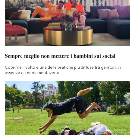
Notifiche mobile
Regala il Post
Hai bisogno di aiuto?
Esci
Sempre meglio non mettere i bambini sui social
Coprirne il volto è una delle pratiche più diffuse tra genitori, in
assenza di regolamentazioni