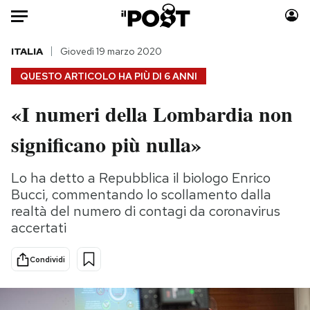
Auto
ITALIA
Giovedì 19 marzo 2020
QUESTO ARTICOLO HA PIÙ DI
6 ANNI
HOME
«I numeri della Lombardia non
Italia
Moda
significano più nulla»
Mondo
Libri
Politica
Consumismi
Lo ha detto a Repubblica il biologo Enrico
Tecnologia
Storie/Idee
Bucci, commentando lo scollamento dalla
Internet
Ok Boomer!
realtà del numero di contagi da coronavirus
Scienza
Media
accertati
Cultura
Europa
Economia
Altrecose
Condividi
Sport
Mondiali calcio 2026