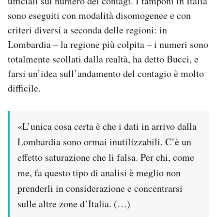
ufficiali sul numero dei contagi. I tamponi in Italia
Notifiche mobile
sono eseguiti con modalità disomogenee e con
Regala il Post
criteri diversi a seconda delle regioni: in
Hai bisogno di aiuto?
Lombardia – la regione più colpita – i numeri sono
Esci
totalmente scollati dalla realtà, ha detto Bucci, e
farsi un’idea sull’andamento del contagio è molto
difficile.
«L’unica cosa certa è che i dati in arrivo dalla
Lombardia sono ormai inutilizzabili. C’è un
effetto saturazione che li falsa. Per chi, come
me, fa questo tipo di analisi è meglio non
prenderli in considerazione e concentrarsi
sulle altre zone d’Italia. (…)