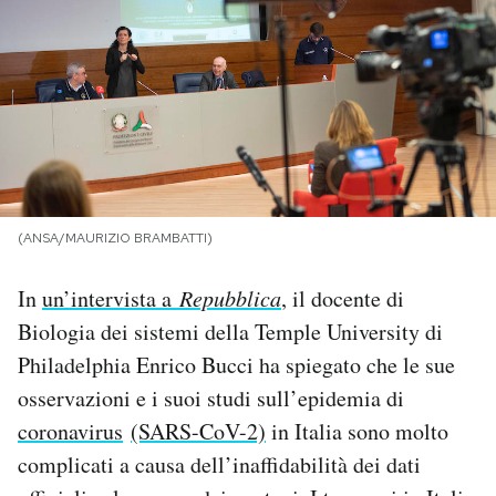
PODCAST
NEWSLETTER
I MIEI PREFERITI
(ANSA/MAURIZIO BRAMBATTI)
SHOP
In
un’intervista a
Repubblica
, il docente di
Biologia dei sistemi della Temple University di
CALENDARIO
Philadelphia Enrico Bucci ha spiegato che le sue
osservazioni e i suoi studi sull’epidemia di
AREA PERSONALE
coronavirus
(SARS-CoV-2)
in Italia sono molto
Area Personale
complicati a causa dell’inaffidabilità dei dati
Newsletter