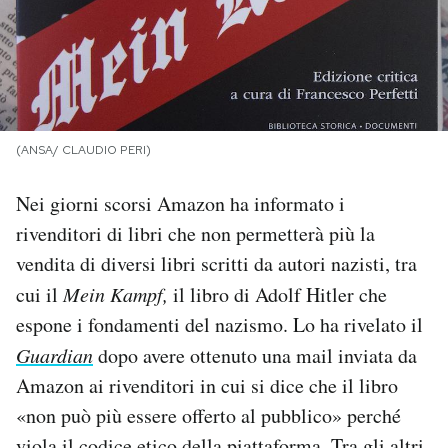
PODCAST
NEWSLETTER
(ANSA/ CLAUDIO PERI)
I MIEI PREFERITI
Nei giorni scorsi Amazon ha informato i
rivenditori di libri che non permetterà più la
SHOP
vendita di diversi libri scritti da autori nazisti, tra
cui il
Mein Kampf,
il libro di Adolf Hitler che
CALENDARIO
espone i fondamenti del nazismo. Lo ha rivelato il
Guardian
dopo avere ottenuto una mail inviata da
AREA PERSONALE
Amazon ai rivenditori in cui si dice che il libro
«non può più essere offerto al pubblico» perché
Area Personale
Newsletter
viola il codice etico della piattaforma. Tra gli altri