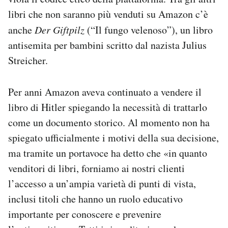
Notifiche mobile
libri che non saranno più venduti su Amazon c’è
Regala il Post
anche
Der Giftpilz
(“Il fungo velenoso”), un libro
Hai bisogno di aiuto?
antisemita per bambini scritto dal nazista Julius
Esci
Streicher.
Per anni Amazon aveva continuato a vendere il
libro di Hitler spiegando la necessità di trattarlo
come un documento storico. Al momento non ha
spiegato ufficialmente i motivi della sua decisione,
ma tramite un portavoce ha detto che «in quanto
venditori di libri, forniamo ai nostri clienti
l’accesso a un’ampia varietà di punti di vista,
inclusi titoli che hanno un ruolo educativo
importante per conoscere e prevenire