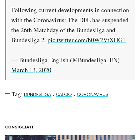
Notifiche mobile
Following current developments in connection
Regala il Post
with the Coronavirus: The DFL has suspended
Hai bisogno di aiuto?
the 26th Matchday of the Bundesliga and
Esci
Bundesliga 2.
pic.twitter.com/h0W2VtXHG1
— Bundesliga English (@Bundesliga_EN)
March 13, 2020
Tag:
-
-
BUNDESLIGA
CALCIO
CORONAVIRUS
CONSIGLIATI