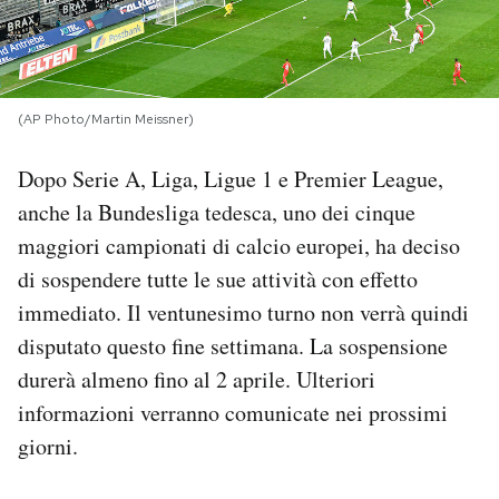
PODCAST
NEWSLETTER
(AP Photo/Martin Meissner)
Dopo Serie A, Liga, Ligue 1 e Premier League,
I MIEI PREFERITI
anche la Bundesliga tedesca, uno dei cinque
maggiori campionati di calcio europei, ha deciso
SHOP
di sospendere tutte le sue attività con effetto
immediato. Il ventunesimo turno non verrà quindi
CALENDARIO
disputato questo fine settimana. La sospensione
durerà almeno fino al 2 aprile. Ulteriori
informazioni verranno comunicate nei prossimi
AREA PERSONALE
giorni.
Area Personale
Newsletter