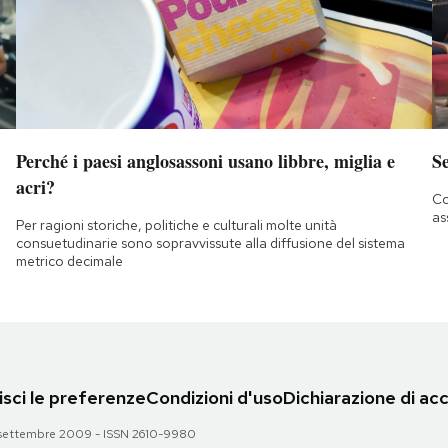
Perché i paesi anglosassoni usano libbre, miglia e
S
acri?
Co
as
Per ragioni storiche, politiche e culturali molte unità
consuetudinarie sono sopravvissute alla diffusione del sistema
metrico decimale
sci le preferenze
Condizioni d'uso
Dichiarazione di acc
 28 settembre 2009 - ISSN 2610-9980