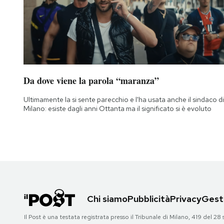
Notifiche mobile
Regala il Post
Hai bisogno di aiuto?
Esci
Da dove viene la parola “maranza”
Ultimamente la si sente parecchio e l'ha usata anche il sindaco di
Milano: esiste dagli anni Ottanta ma il significato si è evoluto
Chi siamo
Pubblicità
Privacy
Gesti
Il Post è una testata registrata presso il Tribunale di Milano, 419 del