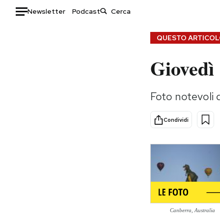
Newsletter
Podcast
Auto
QUESTO ARTICOLO
Giovedì
HOME
Italia
Moda
Foto notevoli d
Mondo
Libri
Politica
Consumismi
Condividi
Tecnologia
Storie/Idee
Internet
Ok Boomer!
Scienza
Media
Cultura
Europa
Economia
Altrecose
Sport
Mondiali calcio 2026
Canberra, Australia