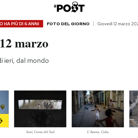
 HA PIÙ DI
6 ANNI
FOTO DEL GIORNO
Giovedì 12 marzo 20
 12 marzo
i ieri, dal mondo
Seul, Corea del Sud
L’Avana, Cuba