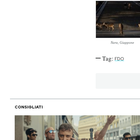
PODCAST
NEWSLETTER
Nara, Giappone
I MIEI PREFERITI
Tag:
FDO
SHOP
CALENDARIO
CONSIGLIATI
AREA PERSONALE
Area Personale
Newsletter