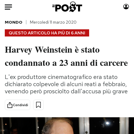
Auto
MONDO
Mercoledì 11 marzo 2020
QUESTO ARTICOLO HA PIÙ DI
6 ANNI
HOME
Harvey Weinstein è stato
Italia
Moda
condannato a 23 anni di carcere
Mondo
Libri
Politica
Consumismi
L'ex produttore cinematografico era stato
Tecnologia
Storie/Idee
dichiarato colpevole di alcuni reati a febbraio,
Internet
Ok Boomer!
venendo però prosciolto dall'accusa più grave
Scienza
Media
Cultura
Europa
Condividi
Economia
Altrecose
Sport
Mondiali calcio 2026