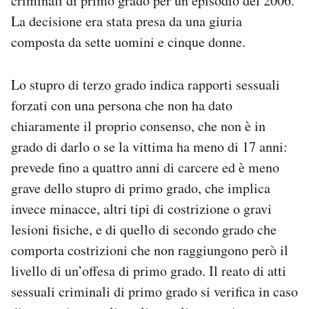
criminali di primo grado per un episodio del 2006.
Notifiche mobile
La decisione era stata presa da una giuria
Regala il Post
composta da sette uomini e cinque donne.
Hai bisogno di aiuto?
Esci
Lo stupro di terzo grado indica rapporti sessuali
forzati con una persona che non ha dato
chiaramente il proprio consenso, che non è in
grado di darlo o se la vittima ha meno di 17 anni:
prevede fino a quattro anni di carcere ed è meno
grave dello stupro di primo grado, che implica
invece minacce, altri tipi di costrizione o gravi
lesioni fisiche, e di quello di secondo grado che
comporta costrizioni che non raggiungono però il
livello di un’offesa di primo grado. Il reato di atti
sessuali criminali di primo grado si verifica in caso