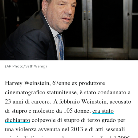
PODCAST
NEWSLETTER
I MIEI PREFERITI
(AP Photo/Seth Wenig)
SHOP
Harvey Weinstein, 67enne ex produttore
cinematografico statunitense, è stato condannato a
CALENDARIO
23 anni di carcere. A febbraio Weinstein, accusato
di stupro e molestie da 105 donne,
era stato
AREA PERSONALE
dichiarato
colpevole di stupro di terzo grado per
Area Personale
una violenza avvenuta nel 2013 e di atti sessuali
Newsletter