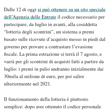
Notifiche mobile
Dalle 12 di oggi
si può ottenere su un sito speciale
Regala il Post
dell’Agenzia delle Entrate
il codice necessario per
Hai bisogno di aiuto?
partecipare, da luglio in avanti, alla cosiddetta
Esci
“lotteria degli scontrini”, un sistema a premi
basato sulle ricevute d’acquisto messo in piedi dal
governo per provare a contrastare l’evasione
fiscale. La prima estrazione si terrà il 7 agosto, e
varrà per gli scontrini di acquisti fatti a partire da
luglio: i premi in palio andranno inizialmente dai
30mila al milione di euro, per poi salire
ulteriormente nel 2021.
Il funzionamento della lotteria è piuttosto
semplice: dopo aver ottenuto il codice personale