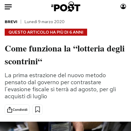
Auto
BREVI
Lunedì 9 marzo 2020
QUESTO ARTICOLO HA PIÙ DI
6 ANNI
HOME
Come funziona la “lotteria degli
Italia
Moda
scontrini“
Mondo
Libri
Politica
Consumismi
La prima estrazione del nuovo metodo
Tecnologia
Storie/Idee
pensato dal governo per contrastare
Internet
Ok Boomer!
l'evasione fiscale si terrà ad agosto, per gli
Scienza
Media
acquisti di luglio
Cultura
Europa
Economia
Altrecose
Condividi
Sport
Mondiali calcio 2026