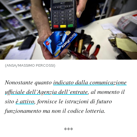
PODCAST
NEWSLETTER
I MIEI PREFERITI
(ANSA/MASSIMO PERCOSSI)
SHOP
Nonostante quanto
indicato dalla comunicazione
ufficiale dell’Agenzia dell’entrate
, al momento il
CALENDARIO
sito
è attivo
, fornisce le istruzioni di futuro
funzionamento ma non il codice lotteria.
AREA PERSONALE
Area Personale
***
Newsletter