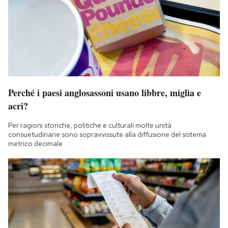
Notifiche mobile
Regala il Post
Hai bisogno di aiuto?
Esci
Perché i paesi anglosassoni usano libbre, miglia e
acri?
Per ragioni storiche, politiche e culturali molte unità
consuetudinarie sono sopravvissute alla diffusione del sistema
metrico decimale