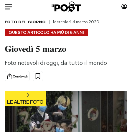
Auto
FOTO DEL GIORNO
Mercoledì 4 marzo 2020
QUESTO ARTICOLO HA PIÙ DI
6 ANNI
HOME
Giovedì 5 marzo
Italia
Moda
Mondo
Libri
Foto notevoli di oggi, da tutto il mondo
Politica
Consumismi
Tecnologia
Storie/Idee
Condividi
Internet
Ok Boomer!
Scienza
Media
Cultura
Europa
Economia
Altrecose
Sport
Mondiali calcio 2026