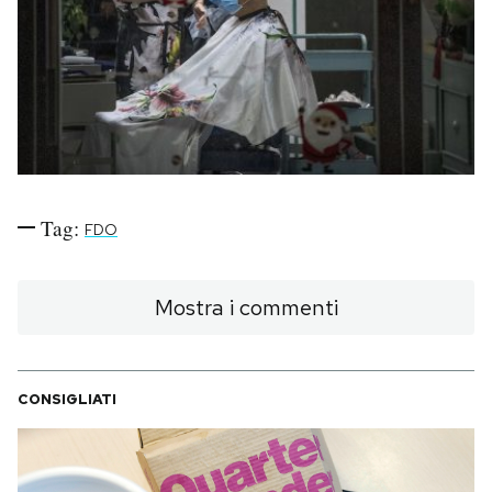
PODCAST
NEWSLETTER
I MIEI PREFERITI
Tag:
FDO
SHOP
Mostra i commenti
CALENDARIO
CONSIGLIATI
AREA PERSONALE
Area Personale
Newsletter