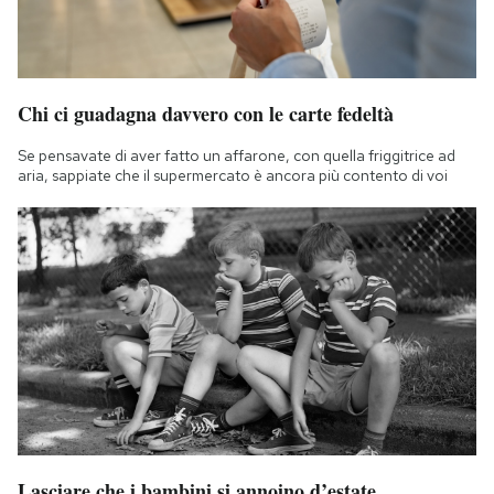
Chi ci guadagna davvero con le carte fedeltà
Se pensavate di aver fatto un affarone, con quella friggitrice ad
aria, sappiate che il supermercato è ancora più contento di voi
Lasciare che i bambini si annoino d’estate