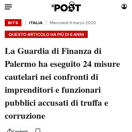
Auto
BITS
ITALIA
Mercoledì 4 marzo 2020
QUESTO ARTICOLO HA PIÙ DI
6 ANNI
HOME
La Guardia di Finanza di
Italia
Moda
Mondo
Libri
Palermo ha eseguito 24 misure
Politica
Consumismi
cautelari nei confronti di
Tecnologia
Storie/Idee
Internet
Ok Boomer!
imprenditori e funzionari
Scienza
Media
pubblici accusati di truffa e
Cultura
Europa
Economia
Altrecose
corruzione
Sport
Mondiali calcio 2026
Condividi