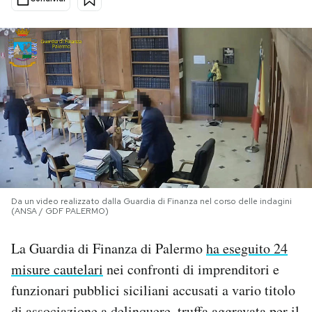
PODCAST
NEWSLETTER
I MIEI PREFERITI
SHOP
Da un video realizzato dalla Guardia di Finanza nel corso delle indagini
CALENDARIO
(ANSA / GDF PALERMO)
La Guardia di Finanza di Palermo
ha eseguito 24
AREA PERSONALE
misure cautelari
nei confronti di imprenditori e
Area Personale
funzionari pubblici siciliani accusati a vario titolo
Newsletter
di associazione a delinquere, truffa aggravata per il