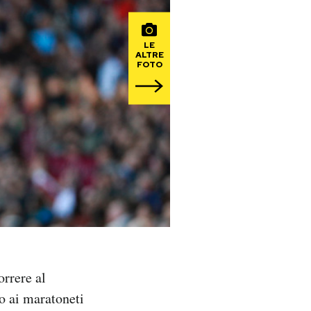
LE
ALTRE
FOTO
orrere al
o ai maratoneti