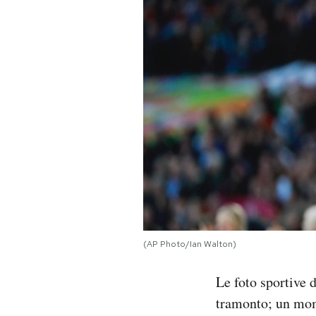
PODCAST
NEWSLETTER
I MIEI PREFERITI
SHOP
CALENDARIO
(AP Photo/Ian Walton)
AREA PERSONALE
Le foto sportive 
Area Personale
tramonto; un mome
Newsletter