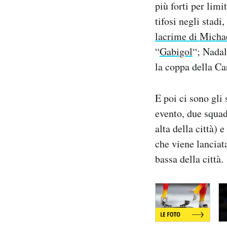
più forti per limi
Notifiche mobile
tifosi negli stad
Regala il Post
lacrime di Micha
Hai bisogno di aiuto?
Esci
“
Gabigol
“; Nadal
la coppa della C
E poi ci sono gli
evento, due squad
alta della città) 
che viene lanciata
bassa della città.