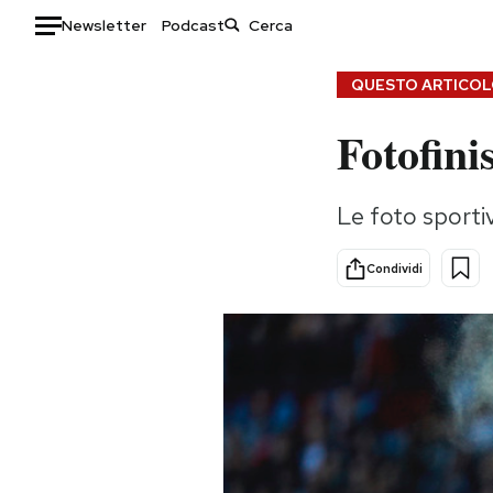
Newsletter
Podcast
Auto
QUESTO ARTICOLO
Fotofini
HOME
Italia
Moda
Le foto sporti
Mondo
Libri
Politica
Consumismi
Condividi
Tecnologia
Storie/Idee
Internet
Ok Boomer!
Scienza
Media
Cultura
Europa
Economia
Altrecose
Sport
Mondiali calcio 2026