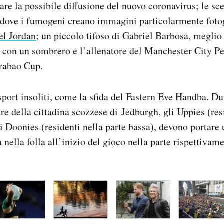
tare la possibile diffusione del nuovo coronavirus; le sc
i, dove i fumogeni creano immagini particolarmente fot
el Jordan
; un piccolo tifoso di Gabriel Barbosa, megli
 con un sombrero e l’allenatore del Manchester City P
arabao Cup.
 sport insoliti, come la sfida del Fastern Eve Handba. D
re della cittadina scozzese di Jedburgh, gli Uppies (res
e i Doonies (residenti nella parte bassa), devono portare 
 nella folla all’inizio del gioco nella parte rispettivame