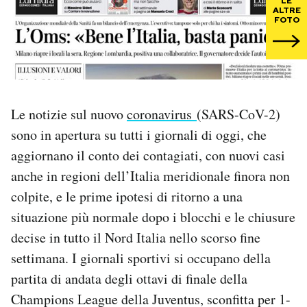
LE
ALTRE
FOTO
PODCAST
NEWSLETTER
Le notizie sul nuovo
coronavirus
(SARS-CoV-2)
I MIEI PREFERITI
sono in apertura su tutti i giornali di oggi, che
aggiornano il conto dei contagiati, con nuovi casi
SHOP
anche in regioni dell’Italia meridionale finora non
colpite, e le prime ipotesi di ritorno a una
CALENDARIO
situazione più normale dopo i blocchi e le chiusure
decise in tutto il Nord Italia nello scorso fine
AREA PERSONALE
settimana. I giornali sportivi si occupano della
partita di andata degli ottavi di finale della
Area Personale
Champions League della Juventus, sconfitta per 1-
Newsletter