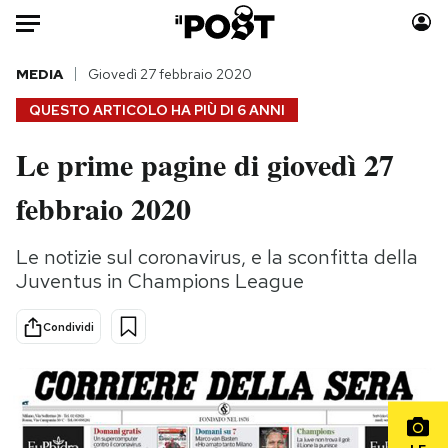
Auto
MEDIA
Giovedì 27 febbraio 2020
QUESTO ARTICOLO HA PIÙ DI
6 ANNI
HOME
Le prime pagine di giovedì 27
Italia
Moda
febbraio 2020
Mondo
Libri
Politica
Consumismi
Le notizie sul coronavirus, e la sconfitta della
Tecnologia
Storie/Idee
Juventus in Champions League
Internet
Ok Boomer!
Scienza
Media
Condividi
Cultura
Europa
Economia
Altrecose
Sport
Mondiali calcio 2026