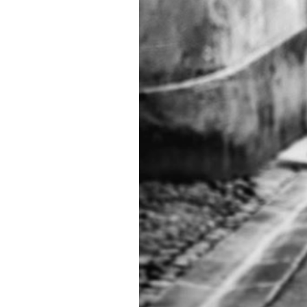
PODCAST
NEWSLETTER
I MIEI PREFERITI
SHOP
CALENDARIO
AREA PERSONALE
Area Personale
Newsletter