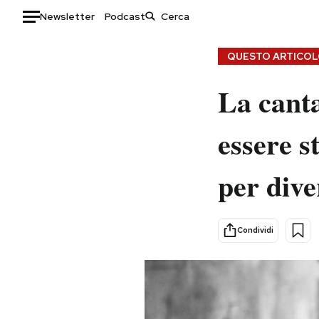
Newsletter
Podcast
Auto
QUESTO ARTICOLO
HOME
La canta
Italia
Moda
essere s
Mondo
Libri
Politica
Consumismi
per dive
Tecnologia
Storie/Idee
Internet
Ok Boomer!
Scienza
Media
Condividi
Cultura
Europa
Economia
Altrecose
Sport
Mondiali calcio 2026