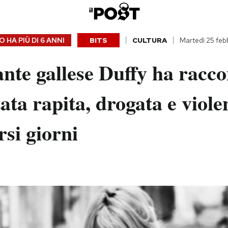
 HA PIÙ DI
6 ANNI
BITS
CULTURA
Martedì 25 fe
nte gallese Duffy ha racco
tata rapita, drogata e viole
rsi giorni