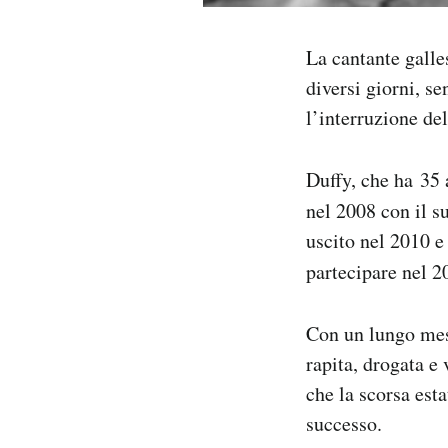
Notifiche mobile
Regala il Post
La cantante galles
Hai bisogno di aiuto?
diversi giorni, s
Esci
l’interruzione del
Duffy, che ha 35
nel 2008 con il s
uscito nel 2010 e
partecipare nel 2
Con un lungo mess
rapita, drogata e 
che la scorsa esta
successo.