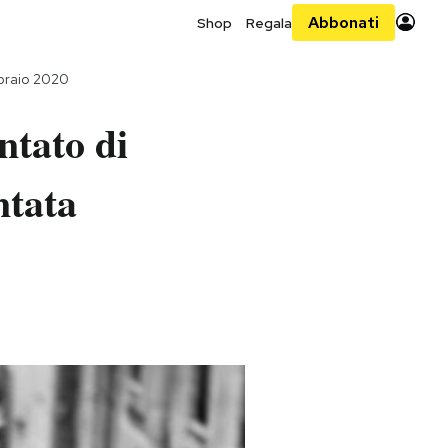
Abbonati
Shop
Regala
bbraio 2020
ntato di
ntata