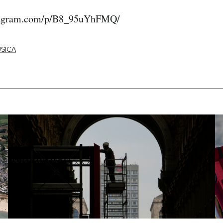
stagram.com/p/B8_95uYhFMQ/
SICA