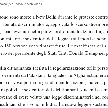
o 2020 (AP Photo/Dinesh Joshi)
rsone
sono morte
a New Delhi durante le proteste contr
a ritenuta discriminatoria, approvata lo scorso dicembre.
, sono avvenuti nella parte nord-orientale della città, 
testatori e sostenitori della legge: tra i morti ci sono 
o 150 persone sono rimaste ferite. Le manifestazioni si
rivo del presidente degli Stati Uniti Donald Trump nel 
lla cittadinanza facilita la regolarizzazione delle per
ovenienti da Pakistan, Bangladesh e Afghanistan: era s
rso e aveva portato a grandi manifestazioni, marce e p
tra polizia e sostenitori dei diritti umani, studenti e sem
overno di avere voluto una legge discriminatoria nei con
sulmani che vivono in India. La nuova legge è sostenuta