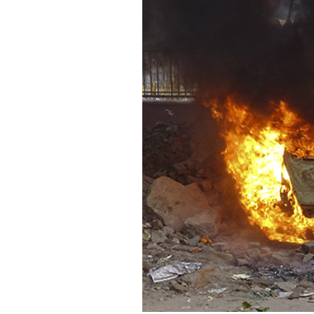
PODCAST
NEWSLETTER
I MIEI PREFERITI
SHOP
CALENDARIO
AREA PERSONALE
Area Personale
Newsletter