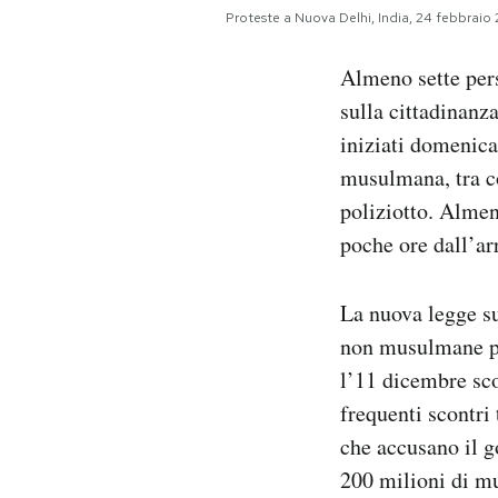
Notifiche mobile
Proteste a Nuova Delhi, India, 24 febbrai
Regala il Post
Almeno sette pe
Hai bisogno di aiuto?
Esci
sulla cittadinanz
iniziati domenica
musulmana, tra con
poliziotto. Almen
poche ore dall’ar
La nuova legge su
non musulmane pr
l’11 dicembre sco
frequenti scontri 
che accusano il g
200 milioni di mu