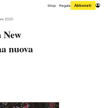
Abbonati
Shop
Regala
aio 2020
a New
na nuova