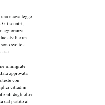
o una nuova legge
 Gli scontri,
a maggioranza
due civili e un
 sono svolte a
paese.
sone immigrate
tata approvata
roteste con
plici cittadini
fronti degli oltre
 dal partito al