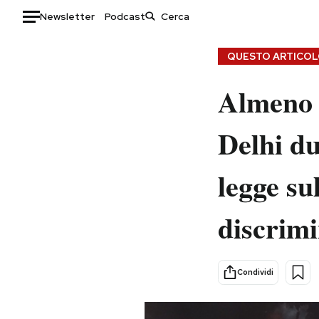
Newsletter
Podcast
Auto
QUESTO ARTICOLO
HOME
Almeno 
Italia
Moda
Delhi du
Mondo
Libri
Politica
Consumismi
legge su
Tecnologia
Storie/Idee
Internet
Ok Boomer!
discrimi
Scienza
Media
Cultura
Europa
Economia
Altrecose
Condividi
Sport
Mondiali calcio 2026