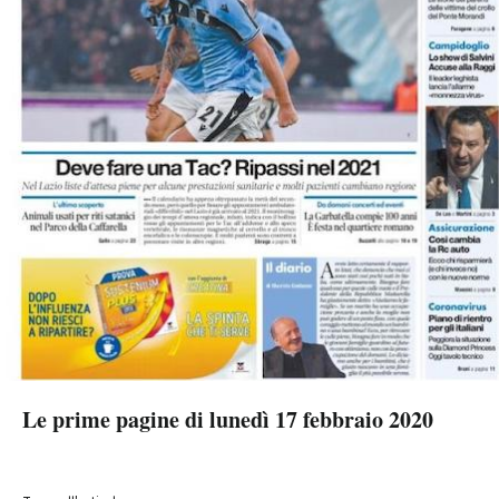
PODCAST
NEWSLETTER
I MIEI PREFERITI
SHOP
CALENDARIO
Le prime pagine di lunedì 17 febbraio 2020
Le prime pagine di lunedì 17 febbraio 2020
Le prime pagine di lunedì 17 febbraio 2020
Le prime pagine di lunedì 17 febbraio 2020
Le prime pagine di lunedì 17 febbraio 2020
Le prime pagine di lunedì 17 febbraio 2020
Le prime pagine di lunedì 17 febbraio 2020
Le prime pagine di lunedì 17 febbraio 2020
AREA PERSONALE
Le prime pagine di lunedì 17 febbraio 2020
Le prime pagine di lunedì 17 febbraio 2020
Le prime pagine di lunedì 17 febbraio 2020
Le prime pagine di lunedì 17 febbraio 2020
Le prime pagine di lunedì 17 febbraio 2020
Le prime pagine di lunedì 17 febbraio 2020
Torna all'articolo
Le prime pagine di lunedì 17 febbraio 2020
Le prime pagine di lunedì 17 febbraio 2020
Le prime pagine di lunedì 17 febbraio 2020
Le prime pagine di lunedì 17 febbraio 2020
Le prime pagine di lunedì 17 febbraio 2020
Le prime pagine di lunedì 17 febbraio 2020
Le prime pagine di lunedì 17 febbraio 2020
Le prime pagine di lunedì 17 febbraio 2020
TES
Area Personale
Torna all'articolo
Torna all'articolo
Torna all'articolo
Torna all'articolo
Newsletter
Torna all'articolo
Torna all'articolo