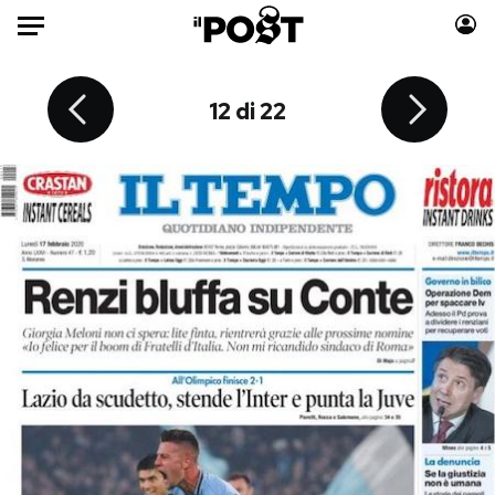
Auto
20 di 22
22 di 22
14 di 22
10 di 22
16 di 22
17 di 22
18 di 22
19 di 22
12 di 22
13 di 22
15 di 22
21 di 22
11 di 22
4 di 22
6 di 22
7 di 22
8 di 22
9 di 22
2 di 22
3 di 22
5 di 22
1 di 22
HOME
Italia
Moda
Mondo
Libri
Politica
Consumismi
Tecnologia
Storie/Idee
Internet
Ok Boomer!
Scienza
Media
Cultura
Europa
Economia
Altrecose
Sport
Mondiali calcio 2026