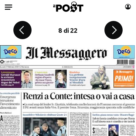
Auto
20 di 22
22 di 22
14 di 22
10 di 22
16 di 22
17 di 22
18 di 22
19 di 22
12 di 22
13 di 22
15 di 22
21 di 22
11 di 22
4 di 22
6 di 22
7 di 22
8 di 22
9 di 22
2 di 22
3 di 22
5 di 22
1 di 22
HOME
Italia
Moda
Mondo
Libri
Politica
Consumismi
Tecnologia
Storie/Idee
Internet
Ok Boomer!
Scienza
Media
Cultura
Europa
Economia
Altrecose
Sport
Mondiali calcio 2026