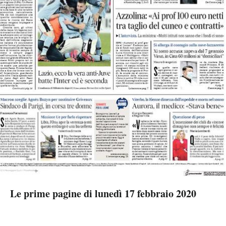
PODCAST
NEWSLETTER
I MIEI PREFERITI
SHOP
CALENDARIO
Le prime pagine di lunedì 17 febbraio 2020
Le prime pagine di lunedì 17 febbraio 2020
Le prime pagine di lunedì 17 febbraio 2020
Le prime pagine di lunedì 17 febbraio 2020
Le prime pagine di lunedì 17 febbraio 2020
Le prime pagine di lunedì 17 febbraio 2020
Le prime pagine di lunedì 17 febbraio 2020
Le prime pagine di lunedì 17 febbraio 2020
AREA PERSONALE
Le prime pagine di lunedì 17 febbraio 2020
Le prime pagine di lunedì 17 febbraio 2020
Le prime pagine di lunedì 17 febbraio 2020
Le prime pagine di lunedì 17 febbraio 2020
Le prime pagine di lunedì 17 febbraio 2020
Le prime pagine di lunedì 17 febbraio 2020
Torna all'articolo
Le prime pagine di lunedì 17 febbraio 2020
Le prime pagine di lunedì 17 febbraio 2020
Le prime pagine di lunedì 17 febbraio 2020
Le prime pagine di lunedì 17 febbraio 2020
Le prime pagine di lunedì 17 febbraio 2020
Le prime pagine di lunedì 17 febbraio 2020
Le prime pagine di lunedì 17 febbraio 2020
Le prime pagine di lunedì 17 febbraio 2020
TES
Area Personale
Torna all'articolo
Torna all'articolo
Torna all'articolo
Torna all'articolo
Newsletter
Torna all'articolo
Torna all'articolo