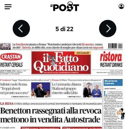
Auto
20 di 22
22 di 22
14 di 22
10 di 22
16 di 22
17 di 22
18 di 22
19 di 22
12 di 22
13 di 22
15 di 22
21 di 22
11 di 22
4 di 22
6 di 22
7 di 22
8 di 22
9 di 22
2 di 22
3 di 22
5 di 22
1 di 22
HOME
Italia
Moda
Mondo
Libri
Politica
Consumismi
Tecnologia
Storie/Idee
Internet
Ok Boomer!
Scienza
Media
Cultura
Europa
Economia
Altrecose
Sport
Mondiali calcio 2026