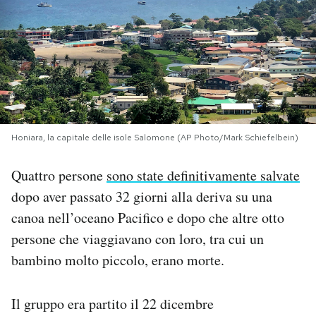
PODCAST
NEWSLETTER
I MIEI PREFERITI
Honiara, la capitale delle isole Salomone (AP Photo/Mark Schiefelbein)
SHOP
Quattro persone
sono state definitivamente salvate
dopo aver passato 32 giorni alla deriva su una
CALENDARIO
canoa nell’oceano Pacifico e dopo che altre otto
persone che viaggiavano con loro, tra cui un
bambino molto piccolo, erano morte.
AREA PERSONALE
Area Personale
Il gruppo era partito il 22 dicembre
Newsletter