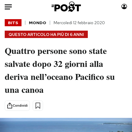
Auto
BITS
MONDO
Mercoledì 12 febbraio 2020
QUESTO ARTICOLO HA PIÙ DI
6 ANNI
HOME
Quattro persone sono state
Italia
Moda
Mondo
Libri
salvate dopo 32 giorni alla
Politica
Consumismi
deriva nell’oceano Pacifico su
Tecnologia
Storie/Idee
Internet
Ok Boomer!
una canoa
Scienza
Media
Cultura
Europa
Condividi
Economia
Altrecose
Sport
Mondiali calcio 2026