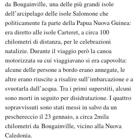
da Bougainville, una delle più grandi isole
Notifiche mobile
dell’arcipelago delle isole Salomone che
Regala il Post
Hai bisogno di aiuto?
politicamente fa parte della Papua Nuova Guinea:
Esci
era diretto alle isole Carteret, a circa 100
chilometri di distanza, per le celebrazioni
natalizie. Durante il viaggio però la canoa
motorizzata su cui viaggiavano si era capovolta:
alcune delle persone a bordo erano annegate, le
altre erano riuscite a risalire sull’imbarcazione e a
svuotarla dall’acqua. Tra i primi superstiti, alcuni
sono morti in seguito per disidratazione. I quattro
sopravvissuti sono stati messi in salvo da un
peschereccio il 23 gennaio, a circa 2mila
chilometri da Bougainville, vicino alla Nuova
Caledonia.