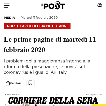
Auto
MEDIA
Martedì 11 febbraio 2020
QUESTO ARTICOLO HA PIÙ DI
6 ANNI
HOME
Le prime pagine di martedì 11
Italia
Moda
febbraio 2020
Mondo
Libri
Politica
Consumismi
I problemi della maggioranza intorno alla
Tecnologia
Storie/Idee
riforma della prescrizione, le novità sul
Internet
Ok Boomer!
coronavirus e i guai di Air Italy
Scienza
Media
Cultura
Europa
Condividi
Economia
Altrecose
Sport
Mondiali calcio 2026