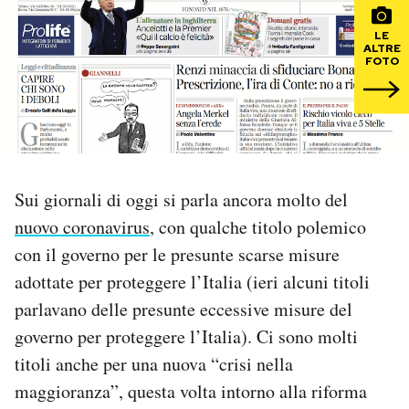
LE
PODCAST
ALTRE
FOTO
NEWSLETTER
I MIEI PREFERITI
Sui giornali di oggi si parla ancora molto del
SHOP
nuovo coronavirus
, con qualche titolo polemico
con il governo per le presunte scarse misure
CALENDARIO
adottate per proteggere l’Italia (ieri alcuni titoli
parlavano delle presunte eccessive misure del
governo per proteggere l’Italia). Ci sono molti
AREA PERSONALE
titoli anche per una nuova “crisi nella
Area Personale
maggioranza”, questa volta intorno alla riforma
Newsletter