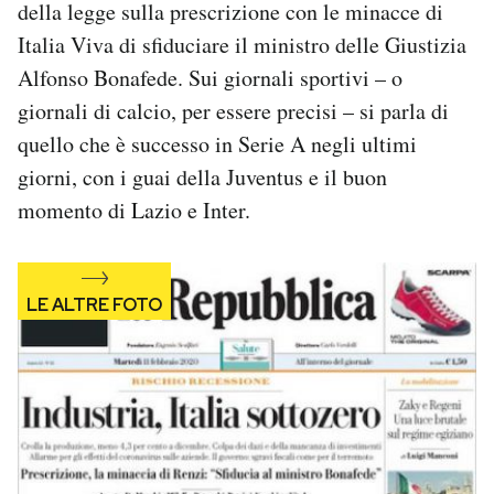
della legge sulla prescrizione con le minacce di
Notifiche mobile
Italia Viva di sfiduciare il ministro delle Giustizia
Regala il Post
Alfonso Bonafede. Sui giornali sportivi – o
Hai bisogno di aiuto?
Esci
giornali di calcio, per essere precisi – si parla di
quello che è successo in Serie A negli ultimi
giorni, con i guai della Juventus e il buon
momento di Lazio e Inter.