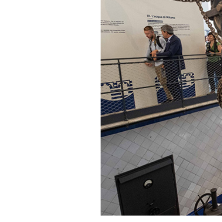
PODCAST
NEWSLETTER
I MIEI PREFERITI
SHOP
CALENDARIO
AREA PERSONALE
Area Personale
Newsletter