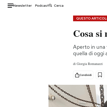
Newsletter
Podcast
Auto
QUESTO ARTICOLO
Cosa si 
HOME
Italia
Moda
Aperto in una 
Mondo
Libri
quella di oggi
Politica
Consumismi
Tecnologia
Storie/Idee
di
Giorgia Romanazzi
Internet
Ok Boomer!
Scienza
Media
Condividi
Cultura
Europa
Economia
Altrecose
Sport
Mondiali calcio 2026