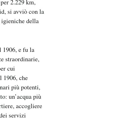
 per 2.229 km,
d, si avviò con la
 igieniche della
 1906, e fu la
e straordinarie,
per cui
el 1906, che
ari più potenti,
ato: un’acqua più
rtiere, accogliere
dei servizi