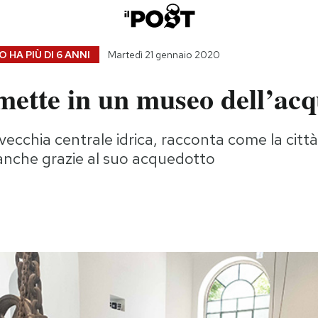
 HA PIÙ DI
6 ANNI
Martedì 21 gennaio 2020
mette in un museo dell’ac
vecchia centrale idrica, racconta come la città
 anche grazie al suo acquedotto