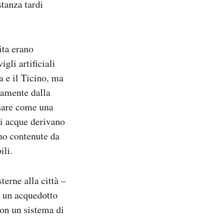
tanza tardi
ita erano
gli artificiali
 e il Ticino, ma
ttamente dalla
inare come una
ui acque derivano
ono contenute da
ili.
erne alla città –
 un acquedotto
con un sistema di