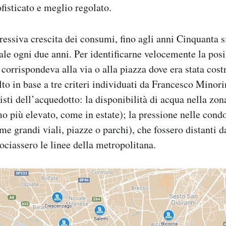
isticato e meglio regolato.
essiva crescita dei consumi, fino agli anni Cinquanta s
le ogni due anni. Per identificarne velocemente la posi
corrispondeva alla via o alla piazza dove era stata costr
lto in base a tre criteri individuati da Francesco Minori
isti dell’acquedotto: la disponibilità di acqua nella zon
o più elevato, come in estate); la pressione nelle condo
e grandi viali, piazze o parchi), che fossero distanti da
rociassero le linee della metropolitana.