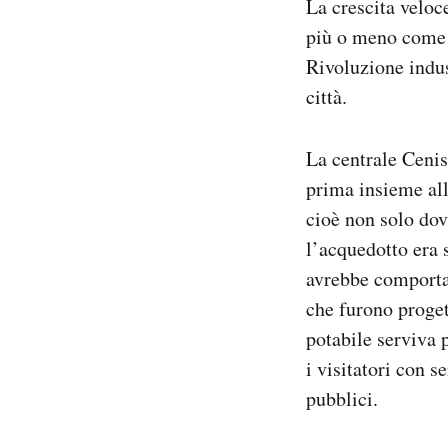
La crescita veloc
più o meno come l
Rivoluzione indus
città.
La centrale Cenisi
prima insieme all
cioè non solo dov
l’acquedotto era 
avrebbe comporta
che furono proget
potabile serviva p
i visitatori con s
pubblici.