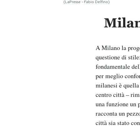
(LaPresse - Fabio Delfino)
Notifiche mobile
Regala il Post
Hai bisogno di aiuto?
Esci
A Milano la prog
questione di stile
fondamentale dell
per meglio confon
milanesi è quella
centro città – rim
una funzione un p
racconta un pezzo
città sia stato co