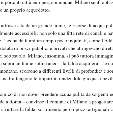
 importanti città europee, comunque, Milano sentì abbas
re un proprio acquedotto.
attraversata da un grande fiume, le risorse di acqua pul
mente accessibili: non solo una fitta rete di canali e navi
 l’acqua da fiumi un tempo poco inquinati, come l’Adda
 dotata di pozzi pubblici e privati che attingevano dire
nel sottosuolo. Milano, insomma, si può tuttora immag
ia sopra un fiume sotterraneo – la falda acquifera – le c
montane, scorrono a differenti livelli di profondità e s
he ne trattengono le impurità, rendendole già quasi bevib
omico di non dover prendere acqua pulita da sorgenti est
de a Roma – convinse il comune di Milano a progettare
sfruttare la falda, sostituendo però i pozzi artigianali 