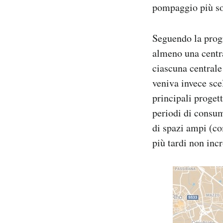
pompaggio più sof
Seguendo la progr
almeno una centra
ciascuna centrale 
veniva invece sce
principali progett
periodi di consum
di spazi ampi (com
più tardi non inc