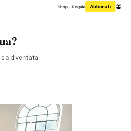
Abbonati
Shop
Regala
qua?
 sia diventata