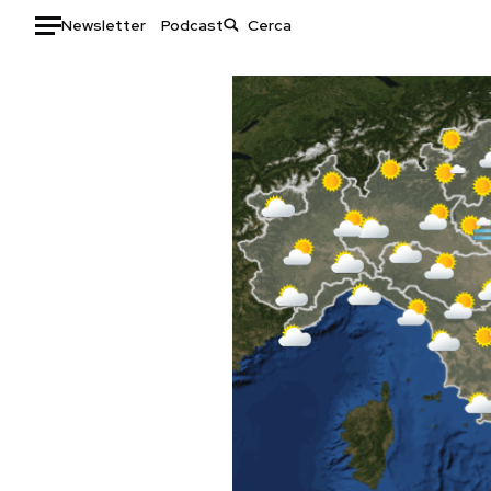
Newsletter
Podcast
Auto
HOME
Italia
Moda
Mondo
Libri
Politica
Consumismi
Tecnologia
Storie/Idee
Internet
Ok Boomer!
Scienza
Media
Cultura
Europa
Economia
Altrecose
Sport
Mondiali calcio 2026