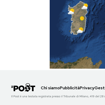
PODCAST
NEWSLETTER
I MIEI PREFERITI
SHOP
CALENDARIO
AREA PERSONALE
Chi siamo
Pubblicità
Privacy
Gesti
Area Personale
Il Post è una testata registrata presso il Tribunale di Milano, 419 del
Newsletter