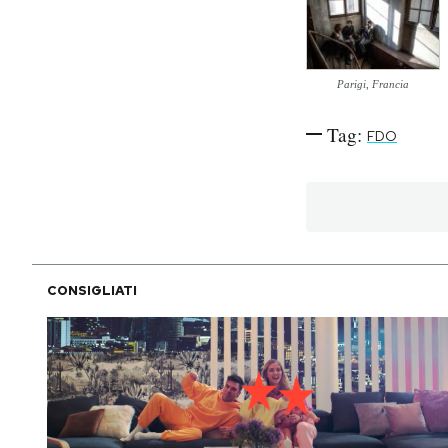
PODCAST
Parigi, Francia
NEWSLETTER
Tag:
FDO
I MIEI PREFERITI
SHOP
CONSIGLIATI
CALENDARIO
AREA PERSONALE
Area Personale
Newsletter