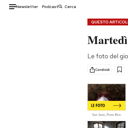
Newsletter
Podcast
Auto
QUESTO ARTICOLO
Martedì
HOME
Italia
Moda
Le foto del gi
Mondo
Libri
Politica
Consumismi
Condividi
Tecnologia
Storie/Idee
Internet
Ok Boomer!
Scienza
Media
Cultura
Europa
Economia
Altrecose
Sport
Mondiali calcio 2026
San Juan, Porto Rico