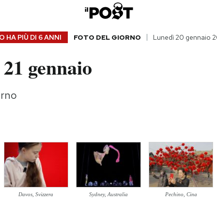
 HA PIÙ DI
6 ANNI
FOTO DEL GIORNO
Lunedì 20 gennaio 
 21 gennaio
orno
Davos, Svizzera
Sydney, Australia
Pechino, Cina