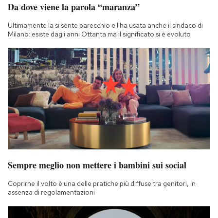
Da dove viene la parola “maranza”
Notifiche mobile
Regala il Post
Ultimamente la si sente parecchio e l'ha usata anche il sindaco di
Hai bisogno di aiuto?
Milano: esiste dagli anni Ottanta ma il significato si è evoluto
Esci
Sempre meglio non mettere i bambini sui social
Coprirne il volto è una delle pratiche più diffuse tra genitori, in
assenza di regolamentazioni