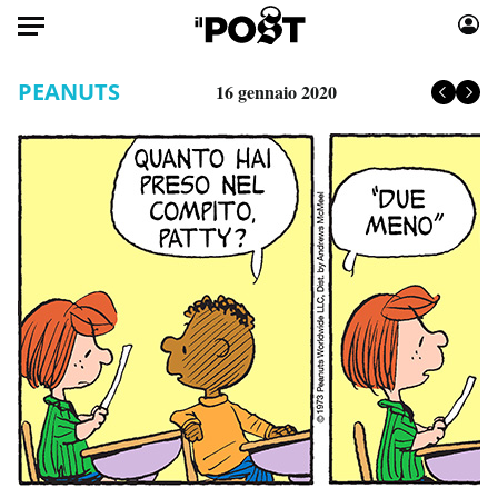
Auto
PEANUTS
16 gennaio 2020
HOME
Italia
Moda
Mondo
Libri
Politica
Consumismi
Tecnologia
Storie/Idee
Internet
Ok Boomer!
Scienza
Media
Cultura
Europa
Economia
Altrecose
Sport
Mondiali calcio 2026