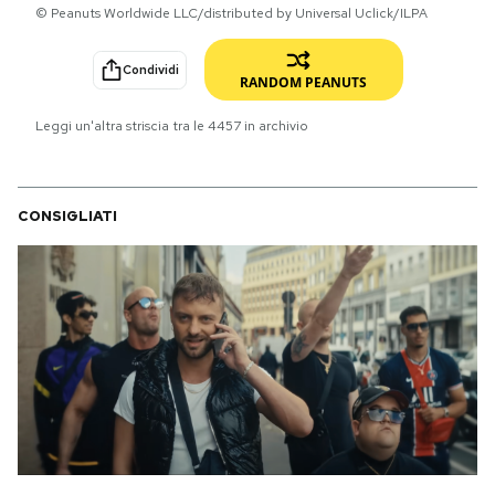
© Peanuts Worldwide LLC/distributed by Universal Uclick/ILPA
PODCAST
Condividi
RANDOM PEANUTS
NEWSLETTER
Leggi un'altra striscia tra le
4457
in archivio
I MIEI PREFERITI
CONSIGLIATI
SHOP
CALENDARIO
AREA PERSONALE
Area Personale
Newsletter