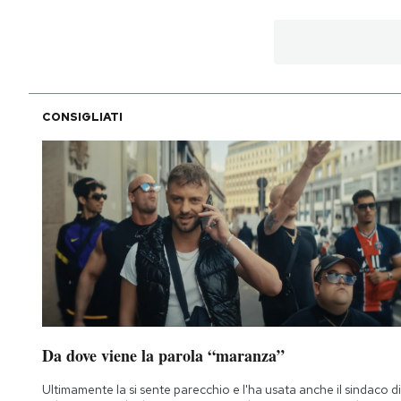
PODCAST
NEWSLETTER
CONSIGLIATI
I MIEI PREFERITI
SHOP
CALENDARIO
AREA PERSONALE
Da dove viene la parola “maranza”
Area Personale
Ultimamente la si sente parecchio e l'ha usata anche il sindaco di
Newsletter