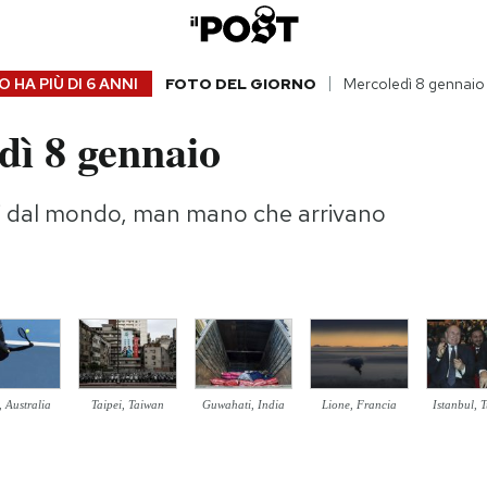
 HA PIÙ DI
6 ANNI
FOTO DEL GIORNO
Mercoledì 8 gennai
dì 8 gennaio
gi dal mondo, man mano che arrivano
, Australia
Taipei, Taiwan
Guwahati, India
Lione, Francia
Istanbul, 