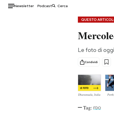
Newsletter
Podcast
Auto
QUESTO ARTICOLO
Mercole
HOME
Italia
Moda
Le foto di og
Mondo
Libri
Politica
Consumismi
Condividi
Tecnologia
Storie/Idee
Internet
Ok Boomer!
Scienza
Media
Cultura
Europa
Economia
Altrecose
Dharamsala, India
Perth
Sport
Mondiali calcio 2026
Tag:
FDO