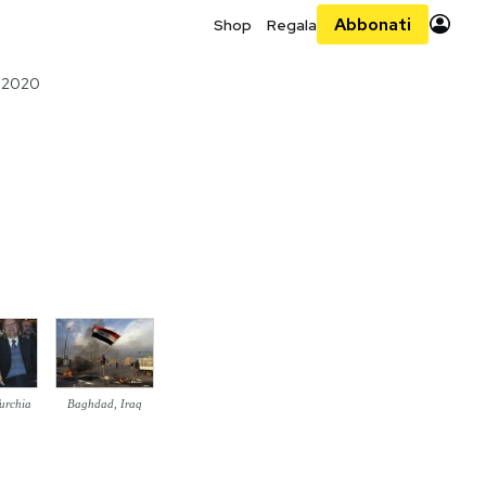
Abbonati
Shop
Regala
o 2020
Turchia
Baghdad, Iraq