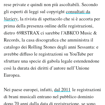
rese private e quindi non più ascoltabili. Secondo
Notifiche mobile
Regala il Post
gli esperti di leggi sul copyright
consultati da
Hai bisogno di aiuto?
Variety
, la rivista di spettacolo che si è accorta per
Esci
prima della presenza online delle registrazioni,
dietro 69RSTRAX ci sarebbe l’ABKCO Music &
Records, la casa discografica che amministra il
catalogo dei Rolling Stones degli anni Sessanta: e
avrebbe diffuso le registrazioni su YouTube per
sfruttare una specie di gabola legale estendendone
così la durata dei diritti d’autore nell’Unione
Europea.
Nei paese europei, infatti,
dal 2011
le registrazioni
di brani musicali entrano nel pubblico dominio
dopo 70 anni dalla data di registrazione, se sono