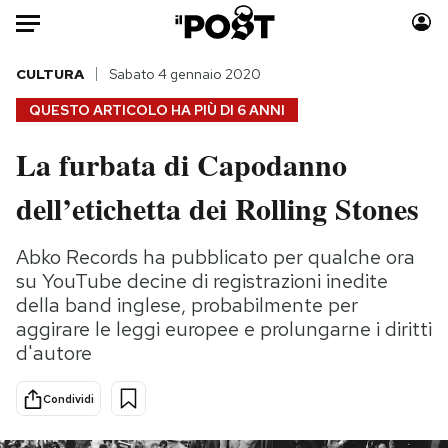
Auto
CULTURA
Sabato 4 gennaio 2020
QUESTO ARTICOLO HA PIÙ DI
6 ANNI
HOME
La furbata di Capodanno
Italia
Moda
dell’etichetta dei Rolling Stones
Mondo
Libri
Politica
Consumismi
Abko Records ha pubblicato per qualche ora
Tecnologia
Storie/Idee
su YouTube decine di registrazioni inedite
Internet
Ok Boomer!
della band inglese, probabilmente per
Scienza
Media
aggirare le leggi europee e prolungarne i diritti
Cultura
Europa
d'autore
Economia
Altrecose
Sport
Mondiali calcio 2026
Condividi