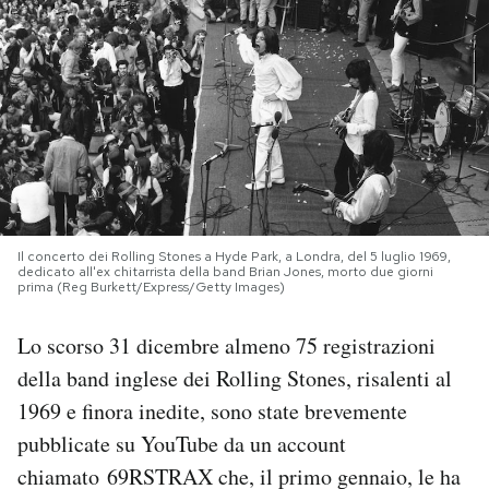
PODCAST
NEWSLETTER
I MIEI PREFERITI
Il concerto dei Rolling Stones a Hyde Park, a Londra, del 5 luglio 1969,
SHOP
dedicato all'ex chitarrista della band Brian Jones, morto due giorni
prima (Reg Burkett/Express/Getty Images)
CALENDARIO
Lo scorso 31 dicembre almeno 75 registrazioni
della band inglese dei Rolling Stones, risalenti al
AREA PERSONALE
1969 e finora inedite, sono state brevemente
pubblicate su YouTube da un account
Area Personale
chiamato 69RSTRAX che, il primo gennaio, le ha
Newsletter