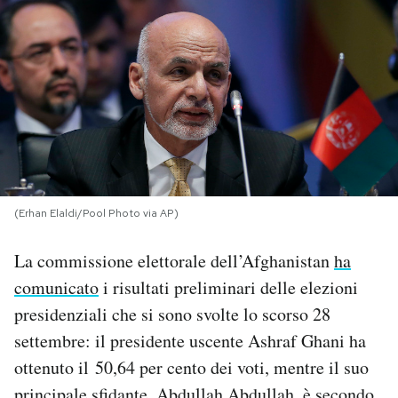
PODCAST
NEWSLETTER
I MIEI PREFERITI
SHOP
(Erhan Elaldi/Pool Photo via AP)
La commissione elettorale dell’Afghanistan
ha
CALENDARIO
comunicato
i risultati preliminari delle elezioni
presidenziali che si sono svolte lo scorso 28
AREA PERSONALE
settembre: il presidente uscente Ashraf Ghani ha
ottenuto il 50,64 per cento dei voti, mentre il suo
Area Personale
Newsletter
principale sfidante, Abdullah Abdullah, è secondo