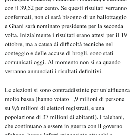
Notifiche mobile
con il 39,52 per cento. Se questi risultati verranno
Regala il Post
confermati, non ci sarà bisogno di un ballottaggio
Hai bisogno di aiuto?
e Ghani sarà nominato presidente per la seconda
Esci
volta. Inizialmente i risultati erano attesi per il 19
ottobre, ma a causa di difficoltà tecniche nel
conteggio e delle accuse di brogli, sono stati
comunicati oggi. Al momento non si sa quando
verranno annunciati i risultati definitivi.
Le elezioni si sono contraddistinte per un’affluenza
molto bassa (hanno votato 1,9 milioni di persone
su 9,6 milioni di elettori registrati, e una
popolazione di 37 milioni di abitanti). I talebani,
che continuano a essere in guerra con il governo
afghano, hanno infatti minacciato attacchi e