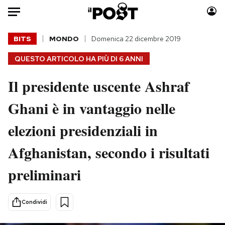
Auto
BITS
MONDO
Domenica 22 dicembre 2019
QUESTO ARTICOLO HA PIÙ DI
6 ANNI
HOME
Il presidente uscente Ashraf
Italia
Moda
Mondo
Libri
Ghani è in vantaggio nelle
Politica
Consumismi
elezioni presidenziali in
Tecnologia
Storie/Idee
Internet
Ok Boomer!
Afghanistan, secondo i risultati
Scienza
Media
preliminari
Cultura
Europa
Economia
Altrecose
Sport
Mondiali calcio 2026
Condividi