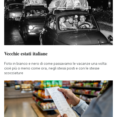
Vecchie estati italiane
Foto in bianco e nero di come passavamo le vacanze una volta:
cioè più o meno come ora, negli stessi posti e con le stesse
scocciature