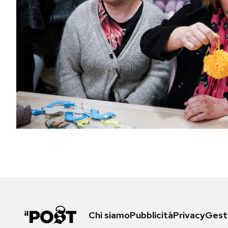
PODCAST
NEWSLETTER
I MIEI PREFERITI
SHOP
CALENDARIO
AREA PERSONALE
Area Personale
Chi siamo
Pubblicità
Privacy
Gesti
Newsletter