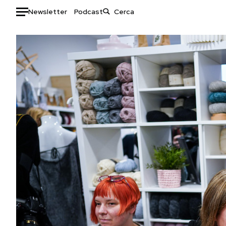
Newsletter
Podcast
Auto
HOME
Italia
Moda
Mondo
Libri
Politica
Consumismi
Tecnologia
Storie/Idee
Internet
Ok Boomer!
Scienza
Media
Cultura
Europa
Economia
Altrecose
Sport
Mondiali calcio 2026