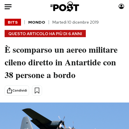
Auto
BITS
MONDO
Martedì 10 dicembre 2019
QUESTO ARTICOLO HA PIÙ DI
6 ANNI
HOME
È scomparso un aereo militare
Italia
Moda
Mondo
Libri
cileno diretto in Antartide con
Politica
Consumismi
38 persone a bordo
Tecnologia
Storie/Idee
Internet
Ok Boomer!
Scienza
Media
Condividi
Cultura
Europa
Economia
Altrecose
Sport
Mondiali calcio 2026