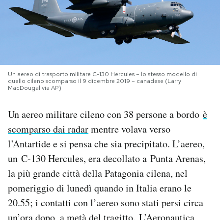
PODCAST
NEWSLETTER
Un aereo di trasporto militare C-130 Hercules – lo stesso modello di
quello cileno scomparso il 9 dicembre 2019 – canadese (Larry
I MIEI PREFERITI
MacDougal via AP)
Un aereo militare cileno con 38 persone a bordo
è
SHOP
scomparso dai radar
mentre volava verso
l’Antartide e si pensa che sia precipitato. L’aereo,
CALENDARIO
un C-130 Hercules, era decollato a Punta Arenas,
la più grande città della Patagonia cilena, nel
AREA PERSONALE
pomeriggio di lunedì quando in Italia erano le
20.55; i contatti con l’aereo sono stati persi circa
Area Personale
Newsletter
un’ora dopo, a metà del tragitto. L’Aeronautica