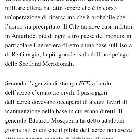
Notifiche mobile
militare cilena ha fatto sapere che è in corso
Regala il Post
un’operazione di ricerca ma che è probabile che
Hai bisogno di aiuto?
l’aereo sia precipitato. Il Cile ha nove basi militari
Esci
in Antartide, più di ogni altro paese del mondo: in
particolare l’aereo era diretto a una base sull’isola
di Re Giorgio, la più grande isola dell’arcipelago
delle Shetland Meridionali.
Secondo l’agenzia di stampa
EFE
a bordo
dell’aereo c’erano tre civili. I passeggeri
dell’aereo dovevano occuparsi di alcuni lavori di
manutenzione nella base in cui erano diretti. Il
generale Eduardo Mosqueira ha detto ad alcuni
giornalisti cileni che il pilota dell’aereo non aveva
attivato nessun segnale di richiesta di aiuto.