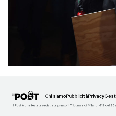
PODCAST
NEWSLETTER
I MIEI PREFERITI
SHOP
CALENDARIO
Chi siamo
Pubblicità
Privacy
Gesti
AREA PERSONALE
Il Post è una testata registrata presso il Tribunale di Milano, 419 del
Area Personale
Newsletter