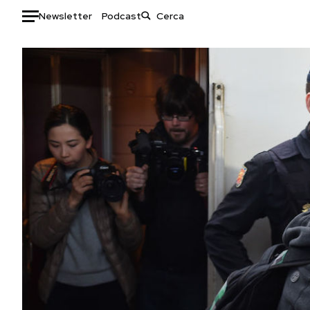
Newsletter
Podcast
Auto
HOME
Italia
Moda
Mondo
Libri
Politica
Consumismi
Tecnologia
Storie/Idee
Internet
Ok Boomer!
Scienza
Media
Cultura
Europa
Economia
Altrecose
Sport
Mondiali calcio 2026