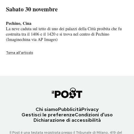
Sabato 30 novembre
Sabato 30 novembre
Sabato 30 novembre
Sabato 30 novembre
Sabato 30 novembre
PODCAST
Pechino, Cina
Santiago, Cile
Braidwood, Australia
Hong Kong
Kabul, Afghanistan
La neve caduta sul tetto di uno dei palazzi della Città proibita che fu
Un manifestante inseguito dalla polizia durante un'altra giornata di
Il fumo di alcuni incendi nel parco nazionale Tallaganda, nel Nuovo
Una madre e una bambina davanti ad alcune scritte lasciate da chi sta
Un ragazzo a cavallo per le strade di Kabul, la capitale del paese
NEWSLETTER
costruita tra il 1406 e il 1420 e si trova nel centro di Pechino
intense proteste contro il presidente Sebastián Piñera
Galles del Sud, vicino a Canberra
manifestando contro il governo locale, chiedendo una maggiore
(AP Photo/Altaf Qadri)
(Imaginechina via AP Images)
(Marcelo Hernandez/Getty Images)
(Tracey Nearmy/Getty Images)
democrazia
(AP Photo/Ng Han Guan)
Torna all'articolo
I MIEI PREFERITI
Torna all'articolo
Torna all'articolo
Torna all'articolo
Torna all'articolo
SHOP
CALENDARIO
Chi siamo
Pubblicità
Privacy
AREA PERSONALE
Gestisci le preferenze
Condizioni d'uso
Dichiarazione di accessibilità
Area Personale
Newsletter
Il Post è una testata registrata presso il Tribunale di Milano, 419 del