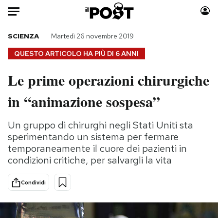
Auto
SCIENZA
Martedì 26 novembre 2019
QUESTO ARTICOLO HA PIÙ DI
6 ANNI
HOME
Le prime operazioni chirurgiche
Italia
Moda
in “animazione sospesa”
Mondo
Libri
Politica
Consumismi
Un gruppo di chirurghi negli Stati Uniti sta
Tecnologia
Storie/Idee
sperimentando un sistema per fermare
Internet
Ok Boomer!
temporaneamente il cuore dei pazienti in
Scienza
Media
condizioni critiche, per salvargli la vita
Cultura
Europa
Economia
Altrecose
Condividi
Sport
Mondiali calcio 2026