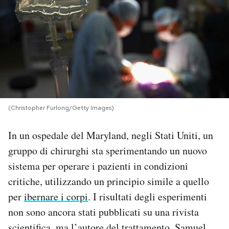
PODCAST
NEWSLETTER
I MIEI PREFERITI
(Christopher Furlong/Getty Images)
SHOP
In un ospedale del Maryland, negli Stati Uniti, un
gruppo di chirurghi sta sperimentando un nuovo
CALENDARIO
sistema per operare i pazienti in condizioni
critiche, utilizzando un principio simile a quello
AREA PERSONALE
per
ibernare i corpi
. I risultati degli esperimenti
non sono ancora stati pubblicati su una rivista
Area Personale
Newsletter
scientifica, ma l’autore del trattamento, Samuel