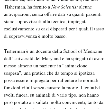
Notifiche mobile
Tisherman, ha
fornito
a
New Scientist
alcune
Regala il Post
anticipazioni, senza offrire dati su quanti pazienti
Hai bisogno di aiuto?
siano sopravvissuti alla tecnica, impiegata
Esci
esclusivamente su casi disperati per i quali il tasso
di sopravvivenza è molto basso.
Tisherman è un docente della School of Medicine
dell’Università del Maryland e ha spiegato di avere
messo almeno un paziente in “animazione
sospesa”, una pratica che da tempo si ipotizza
possa essere impiegata per rallentare le normali
funzioni vitali senza causare la morte. I tentativi
svolti finora, su animali di vario tipo, non hanno
però portato a risultati molto convincenti, tanto da